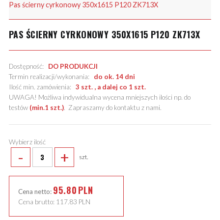
Pas ścierny cyrkonowy 350x1615 P120 ZK713X
PAS ŚCIERNY CYRKONOWY 350X1615 P120 ZK713X
Dostępność:
DO PRODUKCJI
Termin realizacji/wykonania:
do ok. 14 dni
Ilość min. zamówienia:
3 szt. , a dalej co 1 szt.
UWAGA! Możliwa indywidualna wycena mniejszych ilości np. do
testów
(min.1 szt.)
.
Zapraszamy do kontaktu z nami
.
Wybierz ilość
-
+
szt.
95.80
PLN
Cena netto:
Cena brutto:
117.83
PLN