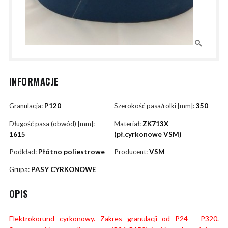
INFORMACJE
Granulacja:
P120
Szerokość pasa/rolki [mm]:
350
Długość pasa (obwód) [mm]:
Materiał:
ZK713X
1615
(pł.cyrkonowe VSM)
Podkład:
Płótno poliestrowe
Producent:
VSM
Grupa:
PASY CYRKONOWE
OPIS
Elektrokorund cyrkonowy. Zakres granulacji od P24 - P320.