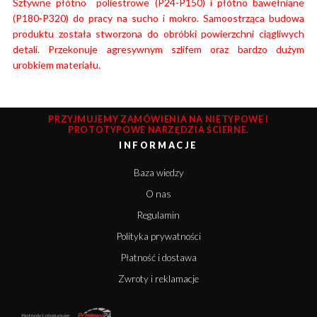
Sztywne płótno poliestrowe (P24-P150) i płótno bawełniane
(P180-P320) do pracy na sucho i mokro. Samoostrząca budowa
produktu została stworzona do obróbki powierzchni ciągliwych
detali. Przekonuje agresywnym szlifem oraz bardzo dużym
urobkiem materiału.
PRZYJMUJEMY ZAMÓWIENIA NA NIETYPOWE I
PROTOTYPOWE NARZĘDZIA ŚCIERNE.
INFORMACJE
Baza wiedzy
O nas
Regulamin
Polityka prywatności
Płatność i dostawa
Zwroty i reklamacje