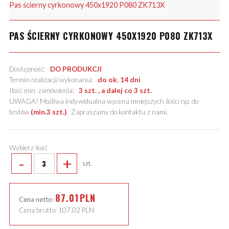
Pas ścierny cyrkonowy 450x1920 P080 ZK713X
PAS ŚCIERNY CYRKONOWY 450X1920 P080 ZK713X
Dostępność:
DO PRODUKCJI
Termin realizacji/wykonania:
do ok. 14 dni
Ilość min. zamówienia:
3 szt. , a dalej co 3 szt.
UWAGA! Możliwa indywidualna wycena mniejszych ilości np. do
testów
(min.3 szt.)
.
Zapraszamy do kontaktu z nami
.
Wybierz ilość
-
+
szt.
87.01
PLN
Cena netto:
Cena brutto:
107.02
PLN