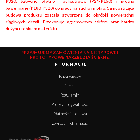
P320. Sztywne płótno poliestrowe (P24-P150) i płótno
bawełniane (P180-P320) do pracy na sucho i mokro. Samoostrząca
budowa produktu została stworzona do obróbki powierzchni
ciągliwych detali. Przekonuje agresywnym szlifem oraz bardzo
dużym urobkiem materiału.
PRZYJMUJEMY ZAMÓWIENIA NA NIETYPOWE I
PROTOTYPOWE NARZĘDZIA ŚCIERNE.
INFORMACJE
Baza wiedzy
O nas
Regulamin
Polityka prywatności
Płatność i dostawa
Zwroty i reklamacje