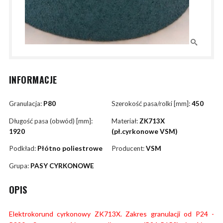
INFORMACJE
Granulacja:
P80
Szerokość pasa/rolki [mm]:
450
Długość pasa (obwód) [mm]:
Materiał:
ZK713X
1920
(pł.cyrkonowe VSM)
Podkład:
Płótno poliestrowe
Producent:
VSM
Grupa:
PASY CYRKONOWE
OPIS
Elektrokorund cyrkonowy ZK713X. Zakres granulacji od P24 -