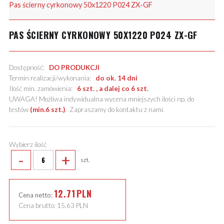
Pas ścierny cyrkonowy 50x1220 P024 ZX-GF
PAS ŚCIERNY CYRKONOWY 50X1220 P024 ZX-GF
Dostępność:
DO PRODUKCJI
Termin realizacji/wykonania:
do ok. 14 dni
Ilość min. zamówienia:
6 szt. , a dalej co 6 szt.
UWAGA! Możliwa indywidualna wycena mniejszych ilości np. do
testów
(min.6 szt.)
.
Zapraszamy do kontaktu z nami
.
Wybierz ilość
-
+
szt.
12.71
PLN
Cena netto:
Cena brutto:
15.63
PLN