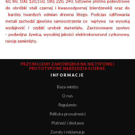
60, 80, 100, 120,150, 180, 220, 240. Sztywne płótno poliestrowe
do obróbki stali czarnej i kwasoodpornej (nierdzewki) oraz do
bardzo twardych odmian drewna litego. Podczas szlifowania
metali zachodzi zjawisko samoostrzenia co wpływa na wysoką
wydajność i szybki urobek materiału.
Zastosowane spoiwo
- podwójna żywica, wysokiej jakości elektrokonorund cyrkonowy,
nasyp zamknięty.
PRZYJMUJEMY ZAMÓWIENIA NA NIETYPOWE I
PROTOTYPOWE NARZĘDZIA ŚCIERNE.
INFORMACJE
Baza wiedzy
O nas
Regulamin
Polityka prywatności
Płatność i dostawa
Zwroty i reklamacje