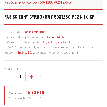
Pas ścierny cyrkonowy 50x1280 P024 ZX-GF
PAS ŚCIERNY CYRKONOWY 50X1280 P024 ZX-GF
Dostępność:
DO PRODUKCJI
Termin realizacji/wykonania:
do ok. 14 dni
Ilość min. zamówienia:
6 szt. , a dalej co 6 szt.
UWAGA! Możliwa indywidualna wycena mniejszych ilości np. do
testów
(min.6 szt.)
.
Zapraszamy do kontaktu z nami
.
Wybierz ilość
-
+
szt.
15.73
PLN
Cena netto:
Cena brutto:
19.35
PLN