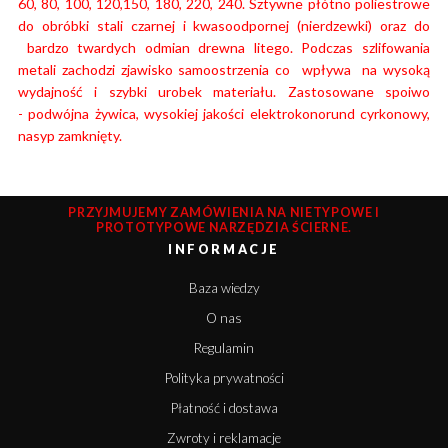
60, 80, 100, 120,150, 180, 220, 240. Sztywne płótno poliestrowe
do obróbki stali czarnej i kwasoodpornej (nierdzewki) oraz do
bardzo twardych odmian drewna litego. Podczas szlifowania
metali zachodzi zjawisko samoostrzenia co wpływa na wysoką
wydajność i szybki urobek materiału.
Zastosowane spoiwo
- podwójna żywica, wysokiej jakości elektrokonorund cyrkonowy,
nasyp zamknięty.
PRZYJMUJEMY ZAMÓWIENIA NA NIETYPOWE I
PROTOTYPOWE NARZĘDZIA ŚCIERNE.
INFORMACJE
Baza wiedzy
O nas
Regulamin
Polityka prywatności
Płatność i dostawa
Zwroty i reklamacje