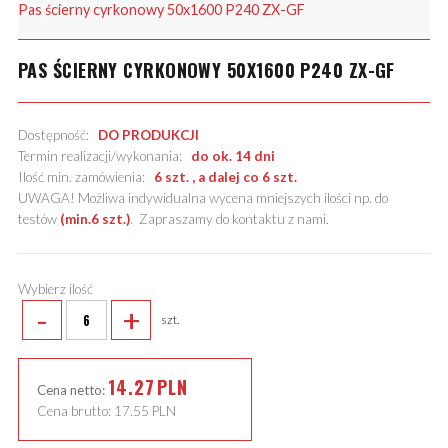
Pas ścierny cyrkonowy 50x1600 P240 ZX-GF
PAS ŚCIERNY CYRKONOWY 50X1600 P240 ZX-GF
Dostępność:
DO PRODUKCJI
Termin realizacji/wykonania:
do ok. 14 dni
Ilość min. zamówienia:
6 szt. , a dalej co 6 szt.
UWAGA! Możliwa indywidualna wycena mniejszych ilości np. do
testów
(min.6 szt.)
.
Zapraszamy do kontaktu z nami
.
Wybierz ilość
-
+
szt.
14.27
PLN
Cena netto:
Cena brutto:
17.55
PLN