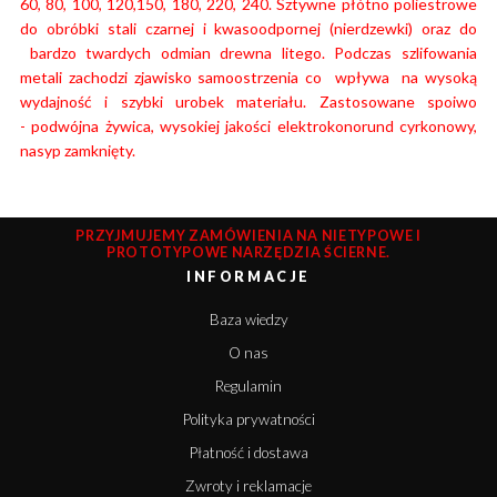
60, 80, 100, 120,150, 180, 220, 240. Sztywne płótno poliestrowe
do obróbki stali czarnej i kwasoodpornej (nierdzewki) oraz do
bardzo twardych odmian drewna litego. Podczas szlifowania
metali zachodzi zjawisko samoostrzenia co wpływa na wysoką
wydajność i szybki urobek materiału.
Zastosowane spoiwo
- podwójna żywica, wysokiej jakości elektrokonorund cyrkonowy,
nasyp zamknięty.
PRZYJMUJEMY ZAMÓWIENIA NA NIETYPOWE I
PROTOTYPOWE NARZĘDZIA ŚCIERNE.
INFORMACJE
Baza wiedzy
O nas
Regulamin
Polityka prywatności
Płatność i dostawa
Zwroty i reklamacje