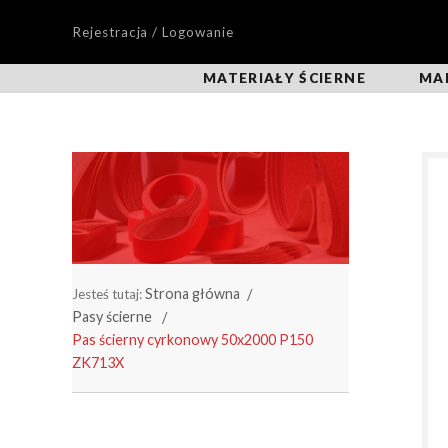
Rejestracja / Logowanie
MATERIAŁY ŚCIERNE
MA
Strona główna
Jesteś tutaj:
Pasy ścierne
Pas ścierny cyrkonowy 50x2000 P150
ZK713X