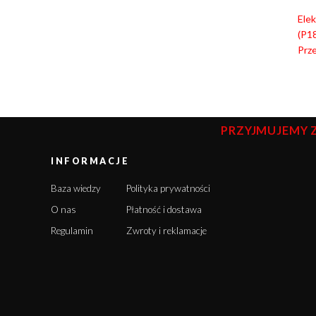
Ele
(P1
Prz
PRZYJMUJEMY 
INFORMACJE
Baza wiedzy
Polityka prywatności
O nas
Płatność i dostawa
Regulamin
Zwroty i reklamacje