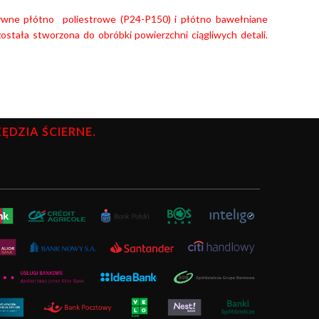
ywne płótno poliestrowe (P24-P150) i płótno bawełniane
stała stworzona do obróbki powierzchni ciągliwych detali.
DZIA ŚCIERNE.