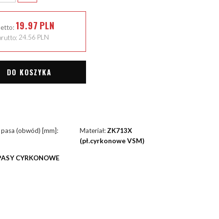
19.97
PLN
netto:
rutto:
24.56
PLN
DO KOSZYKA
 pasa (obwód) [mm]:
Materiał:
ZK713X
(pł.cyrkonowe VSM)
PASY CYRKONOWE