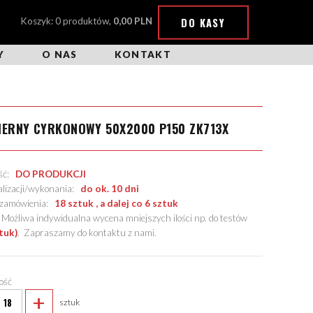
DO KASY
Koszyk: 0 produktów,
0,00 PLN
Y
O NAS
KONTAKT
IERNY CYRKONOWY 50X2000 P150 ZK713X
ość:
DO PRODUKCJI
alizacji/wykonania:
do ok. 10 dni
. zamówienia:
18 sztuk , a dalej co 6 sztuk
żliwa indywidualna wycena mniejszych ilości np. do testów
tuk)
.
Zapraszamy do kontaktu z nami
.
lość
+
sztuk