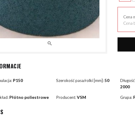
Cena 
Cena b
FORMACJE
ulacja:
P150
Szerokość pasa/rolki [mm]:
50
Długość
2000
kład:
Płótno poliestrowe
Producent:
VSM
Grupa:
IS