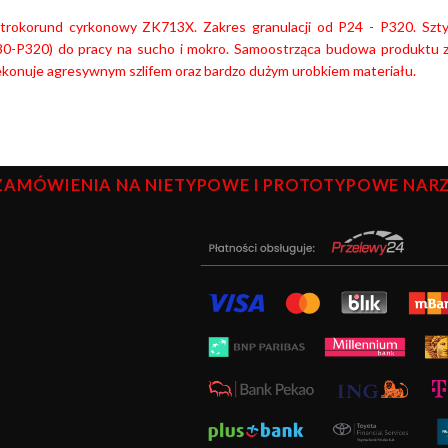
ktrokorund cyrkonowy ZK713X. Zakres granulacji od P24 - P320. Szt
80-P320) do pracy na sucho i mokro. Samoostrząca budowa produktu zo
ekonuje agresywnym szlifem oraz bardzo dużym urobkiem materiału.
ZAMÓWIENIA NA NIETYPOWE I PROTOTYPOWE NARZĘ