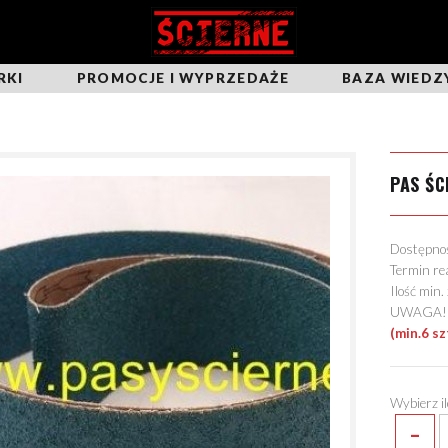
RKI
PROMOCJE I WYPRZEDAŻE
BAZA WIEDZ
PAS ŚC
Dostępn
Termin re
Ilość min
UWAGA! Mo
(min.6 sz
Wybierz i
-