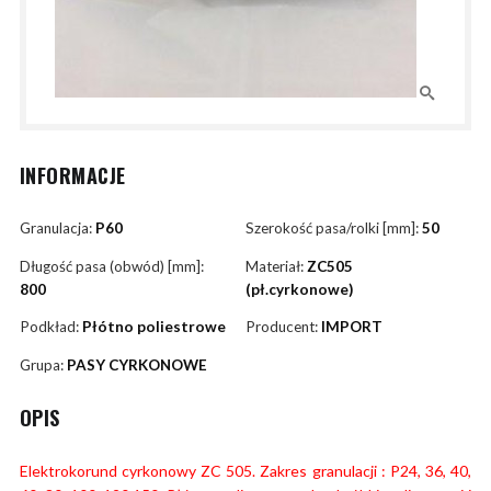
INFORMACJE
Granulacja:
P60
Szerokość pasa/rolki [mm]:
50
Długość pasa (obwód) [mm]:
Materiał:
ZC505
800
(pł.cyrkonowe)
Podkład:
Płótno poliestrowe
Producent:
IMPORT
Grupa:
PASY CYRKONOWE
OPIS
Elektrokorund cyrkonowy ZC 505. Zakres granulacji : P24, 36, 40,