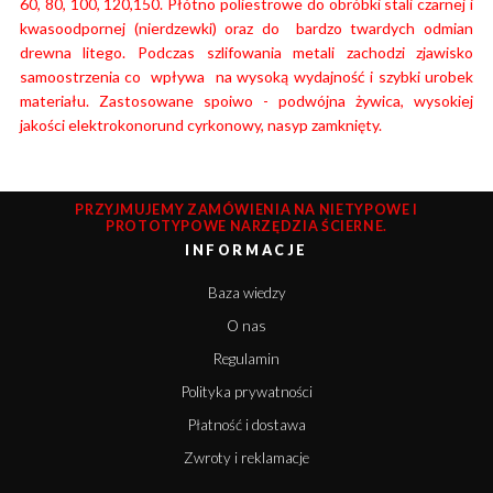
60, 80, 100, 120,150. Płótno poliestrowe do obróbki stali czarnej i
kwasoodpornej (nierdzewki) oraz do bardzo twardych odmian
drewna litego. Podczas szlifowania metali zachodzi zjawisko
samoostrzenia co wpływa na wysoką wydajność i szybki urobek
materiału.
Zastosowane spoiwo - podwójna żywica, wysokiej
jakości elektrokonorund cyrkonowy, nasyp zamknięty.
PRZYJMUJEMY ZAMÓWIENIA NA NIETYPOWE I
PROTOTYPOWE NARZĘDZIA ŚCIERNE.
INFORMACJE
Baza wiedzy
O nas
Regulamin
Polityka prywatności
Płatność i dostawa
Zwroty i reklamacje