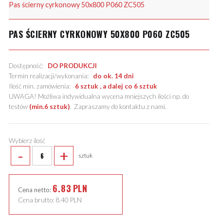
Pas ścierny cyrkonowy 50x800 P060 ZC505
PAS ŚCIERNY CYRKONOWY 50X800 P060 ZC505
Dostępność:
DO PRODUKCJI
Termin realizacji/wykonania:
do ok. 14 dni
Ilość min. zamówienia:
6 sztuk , a dalej co 6 sztuk
UWAGA! Możliwa indywidualna wycena mniejszych ilości np. do
testów
(min.6 sztuk)
.
Zapraszamy do kontaktu z nami
.
Wybierz ilość
-
+
sztuk
6.83
PLN
Cena netto:
Cena brutto:
8.40
PLN