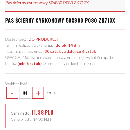
Pas ścierny cyrkonowy 50x880 P080 ZK713X
PAS ŚCIERNY CYRKONOWY 50X880 P080 ZK713X
Dostępność:
DO PRODUKCJI
Termin realizacji/wykonania:
do ok. 14 dni
Ilość min. zamówienia:
30 sztuk , a dalej co 6 sztuk
UWAGA! Możliwa indywidualna wycena mniejszych ilości np. do
testów
(min.6 sztuk)
.
Zapraszamy do kontaktu z nami
.
Wybierz ilość
-
+
sztuk
11.38
PLN
Cena netto:
Cena brutto:
14.00
PLN