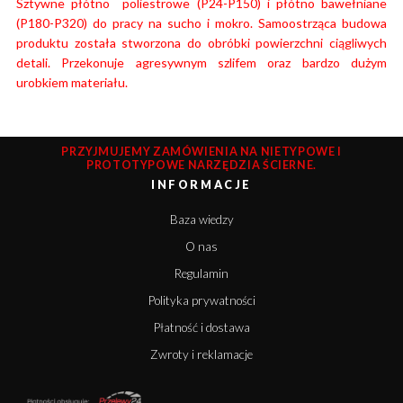
Sztywne płótno poliestrowe (P24-P150) i płótno bawełniane
(P180-P320) do pracy na sucho i mokro. Samoostrząca budowa
produktu została stworzona do obróbki powierzchni ciągliwych
detali. Przekonuje agresywnym szlifem oraz bardzo dużym
urobkiem materiału.
PRZYJMUJEMY ZAMÓWIENIA NA NIETYPOWE I
PROTOTYPOWE NARZĘDZIA ŚCIERNE.
INFORMACJE
Baza wiedzy
O nas
Regulamin
Polityka prywatności
Płatność i dostawa
Zwroty i reklamacje