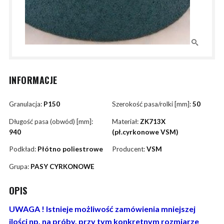
INFORMACJE
Granulacja:
P150
Szerokość pasa/rolki [mm]:
50
Długość pasa (obwód) [mm]:
Materiał:
ZK713X
940
(pł.cyrkonowe VSM)
Podkład:
Płótno poliestrowe
Producent:
VSM
Grupa:
PASY CYRKONOWE
OPIS
UWAGA ! Istnieje możliwość zamówienia mniejszej
ilości np. na próby, przy tym konkretnym rozmiarze