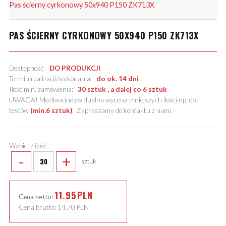
Pas ścierny cyrkonowy 50x940 P150 ZK713X
PAS ŚCIERNY CYRKONOWY 50X940 P150 ZK713X
Dostępność:
DO PRODUKCJI
Termin realizacji/wykonania:
do ok. 14 dni
Ilość min. zamówienia:
30 sztuk , a dalej co 6 sztuk
UWAGA! Możliwa indywidualna wycena mniejszych ilości np. do
testów
(min.6 sztuk)
.
Zapraszamy do kontaktu z nami
.
Wybierz ilość
-
+
sztuk
11.95
PLN
Cena netto:
Cena brutto:
14.70
PLN