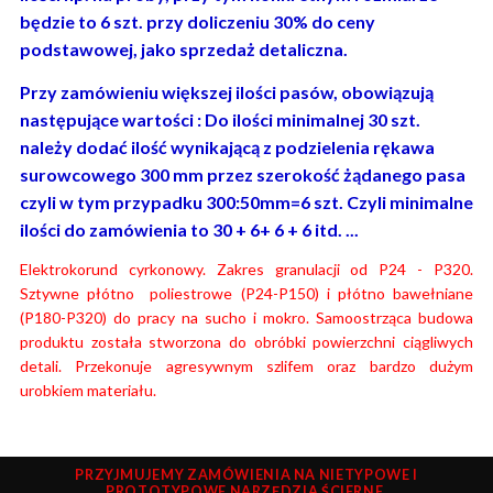
będzie to 6 szt. przy doliczeniu 30% do ceny
podstawowej, jako sprzedaż detaliczna.
Przy zamówieniu większej ilości pasów, obowiązują
następujące wartości : Do ilości minimalnej 30 szt.
należy dodać ilość wynikającą z podzielenia rękawa
surowcowego 300 mm przez szerokość żądanego pasa
czyli w tym przypadku 300:50mm=6 szt. Czyli minimalne
ilości do zamówienia to 30 + 6+ 6 + 6 itd. ...
Elektrokorund cyrkonowy. Zakres granulacji od P24 - P320.
Sztywne płótno poliestrowe (P24-P150) i płótno bawełniane
(P180-P320) do pracy na sucho i mokro. Samoostrząca budowa
produktu została stworzona do obróbki powierzchni ciągliwych
detali. Przekonuje agresywnym szlifem oraz bardzo dużym
urobkiem materiału.
PRZYJMUJEMY ZAMÓWIENIA NA NIETYPOWE I
PROTOTYPOWE NARZĘDZIA ŚCIERNE.