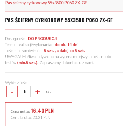
Pas ścierny cyrkonowy 55x3500 P060 ZX-GF
PAS ŚCIERNY CYRKONOWY 55X3500 P060 ZX-GF
Dostępność:
DO PRODUKCJI
Termin realizacji/wykonania:
do ok. 14 dni
Ilość min. zamówienia:
5 szt. , a dalej co 5 szt.
UWAGA! Możliwa indywidualna wycena mniejszych ilości np. do
testów
(min.5 szt.)
.
Zapraszamy do kontaktu z nami
.
Wybierz ilość
-
+
szt.
16.43
PLN
Cena netto:
Cena brutto:
20.21
PLN