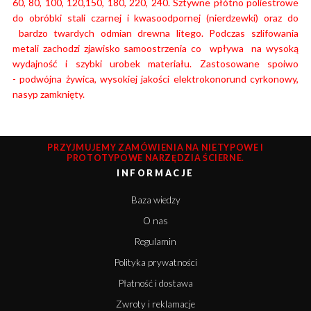
60, 80, 100, 120,150, 180, 220, 240. Sztywne płótno poliestrowe
do obróbki stali czarnej i kwasoodpornej (nierdzewki) oraz do
bardzo twardych odmian drewna litego. Podczas szlifowania
metali zachodzi zjawisko samoostrzenia co wpływa na wysoką
wydajność i szybki urobek materiału.
Zastosowane spoiwo
- podwójna żywica, wysokiej jakości elektrokonorund cyrkonowy,
nasyp zamknięty.
PRZYJMUJEMY ZAMÓWIENIA NA NIETYPOWE I
PROTOTYPOWE NARZĘDZIA ŚCIERNE.
INFORMACJE
Baza wiedzy
O nas
Regulamin
Polityka prywatności
Płatność i dostawa
Zwroty i reklamacje