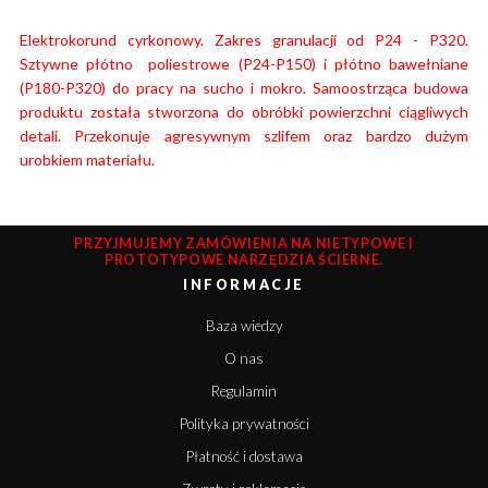
Elektrokorund cyrkonowy. Zakres granulacji od P24 - P320.
Sztywne płótno poliestrowe (P24-P150) i płótno bawełniane
(P180-P320) do pracy na sucho i mokro. Samoostrząca budowa
produktu została stworzona do obróbki powierzchni ciągliwych
detali. Przekonuje agresywnym szlifem oraz bardzo dużym
urobkiem materiału.
PRZYJMUJEMY ZAMÓWIENIA NA NIETYPOWE I
PROTOTYPOWE NARZĘDZIA ŚCIERNE.
INFORMACJE
Baza wiedzy
O nas
Regulamin
Polityka prywatności
Płatność i dostawa