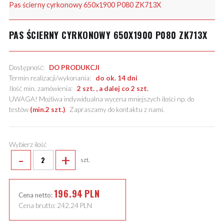
Pas ścierny cyrkonowy 650x1900 P080 ZK713X
PAS ŚCIERNY CYRKONOWY 650X1900 P080 ZK713X
Dostępność:
DO PRODUKCJI
Termin realizacji/wykonania:
do ok. 14 dni
Ilość min. zamówienia:
2 szt. , a dalej co 2 szt.
UWAGA! Możliwa indywidualna wycena mniejszych ilości np. do
testów
(min.2 szt.)
.
Zapraszamy do kontaktu z nami
.
Wybierz ilość
-
+
szt.
196.94
PLN
Cena netto:
Cena brutto:
242.24
PLN