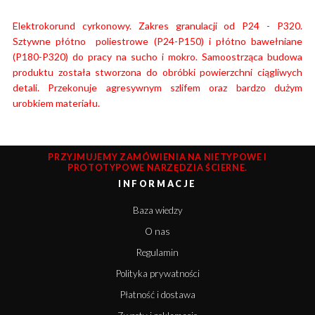
Elektrokorund cyrkonowy. Zakres granulacji od P24 - P320.
Sztywne płótno poliestrowe (P24-P150) i płótno bawełniane
(P180-P320) do pracy na sucho i mokro. Samoostrząca budowa
produktu została stworzona do obróbki powierzchni ciągliwych
detali. Przekonuje agresywnym szlifem oraz bardzo dużym
urobkiem materiału.
PRZYJMUJEMY ZAMÓWIENIA NA NIETYPOWE I
PROTOTYPOWE NARZĘDZIA ŚCIERNE.
INFORMACJE
Baza wiedzy
O nas
Regulamin
Polityka prywatności
Płatność i dostawa