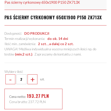
Pas ścierny cyrkonowy 650x1900 P150 ZK713X
PAS ŚCIERNY CYRKONOWY 650X1900 P150 ZK713X
Dostępność:
DO PRODUKCJI
Termin realizacji/wykonania:
do ok. 14 dni
Ilość min. zamówienia:
2 szt. , a dalej co 2 szt.
UWAGA! Możliwa indywidualna wycena mniejszych ilości np. do
testów
(min.2 szt.)
.
Zapraszamy do kontaktu z nami
.
Wybierz ilość
-
+
szt.
193.27
PLN
Cena netto:
Cena brutto:
237.72
PLN