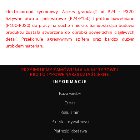
Elektrokorund cyrkonowy. Zakres granulacji od P24 - P320.
Sztywne płótno poliestrowe (P24-P150) i płótno bawełniane
(P180-P320) do pracy na sucho i mokro. Samoostrząca budowa
produktu została stworzona do obróbki powierzchni ciągliwych
detali. Przekonuje agresywnym szlifem oraz bardzo dużym
urobkiem materiału.
PRZYJMUJEMY ZAMÓWIENIA NA NIETYPOWE I
PROTOTYPOWE NARZĘDZIA ŚCIERNE.
INFORMACJE
Baza wiedzy
O nas
Regulamin
Polityka prywatności
Płatność i dostawa