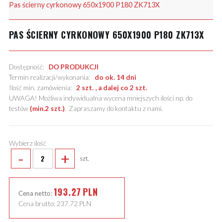
Pas ścierny cyrkonowy 650x1900 P180 ZK713X
PAS ŚCIERNY CYRKONOWY 650X1900 P180 ZK713X
Dostępność:
DO PRODUKCJI
Termin realizacji/wykonania:
do ok. 14 dni
Ilość min. zamówienia:
2 szt. , a dalej co 2 szt.
UWAGA! Możliwa indywidualna wycena mniejszych ilości np. do
testów
(min.2 szt.)
.
Zapraszamy do kontaktu z nami
.
Wybierz ilość
-
+
szt.
193.27
PLN
Cena netto:
Cena brutto:
237.72
PLN