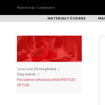
Rejestracja / Logowanie
MATERIAŁY ŚCIERNE
MA
Strona główna
Jesteś tutaj:
Pasy ścierne
Pas ścierny cyrkonowy 650x1900 P220
ZK713X