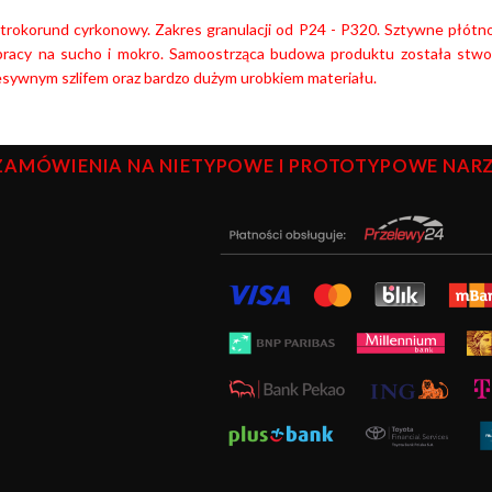
ktrokorund cyrkonowy. Zakres granulacji od P24 - P320. Sztywne płót
pracy na sucho i mokro. Samoostrząca budowa produktu została stworz
esywnym szlifem oraz bardzo dużym urobkiem materiału.
ZAMÓWIENIA NA NIETYPOWE I PROTOTYPOWE NARZĘ