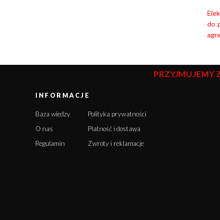
Ele
do 
agr
PRZYJMUJEMY 
INFORMACJE
Baza wiedzy
Polityka prywatności
O nas
Płatność i dostawa
Regulamin
Zwroty i reklamacje