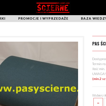
RKI
PROMOCJE I WYPRZEDAŻE
BAZA WIEDZ
PAS ŚC
Dostępn
Termin re
Ilość min
UWAGA! Mo
(min.2 sz
Wybierz i
-