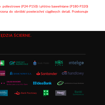
no poliestrowe (P24-P150) i płótno bawełniane (P180-P320)
ona do obróbki powierzchni ciągliwych detali. Przekonuje
DZIA ŚCIERNE.