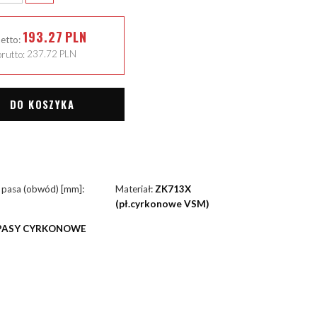
193.27
PLN
netto:
rutto:
237.72
PLN
DO KOSZYKA
 pasa (obwód) [mm]:
Materiał:
ZK713X
(pł.cyrkonowe VSM)
PASY CYRKONOWE