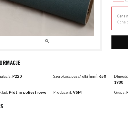
Cena 
Cena b
FORMACJE
ulacja:
P220
Szerokość pasa/rolki [mm]:
650
Długość
1900
kład:
Płótno poliestrowe
Producent:
VSM
Grupa:
IS