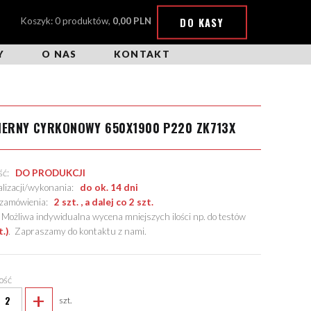
DO KASY
Koszyk: 0 produktów,
0,00 PLN
Y
O NAS
KONTAKT
IERNY CYRKONOWY 650X1900 P220 ZK713X
ość:
DO PRODUKCJI
alizacji/wykonania:
do ok. 14 dni
. zamówienia:
2 szt. , a dalej co 2 szt.
żliwa indywidualna wycena mniejszych ilości np. do testów
t.)
.
Zapraszamy do kontaktu z nami
.
lość
+
szt.