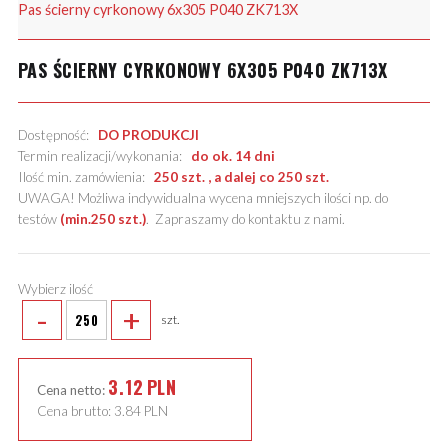
Pas ścierny cyrkonowy 6x305 P040 ZK713X
PAS ŚCIERNY CYRKONOWY 6X305 P040 ZK713X
Dostępność:
DO PRODUKCJI
Termin realizacji/wykonania:
do ok. 14 dni
Ilość min. zamówienia:
250 szt. , a dalej co 250 szt.
UWAGA! Możliwa indywidualna wycena mniejszych ilości np. do
testów
(min.250 szt.)
.
Zapraszamy do kontaktu z nami
.
Wybierz ilość
-
+
szt.
3.12
PLN
Cena netto:
Cena brutto:
3.84
PLN