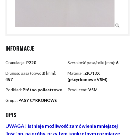
INFORMACJE
Granulacja:
P220
Szerokość pasa/rolki [mm]:
6
Długość pasa (obwód) [mm]:
Materiał:
ZK713X
457
(pł.cyrkonowe VSM)
Podkład:
Płótno poliestrowe
Producent:
VSM
Grupa:
PASY CYRKONOWE
OPIS
UWAGA ! Istnieje możliwość zamówienia mniejszej
ilości np. na próby, przy tym konkretnym rozmiarze