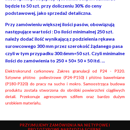
będzie to 50 szt. przy doliczeniu 30% do ceny
podstawowej, jako sprzedaż detaliczna.
Przy zamówieniu większej ilości pasów, obowiązują
następujące wartości : Do ilości minimalnej 250 szt.
należy dodać ilość wynikającą z podzielenia rękawa
surowcowego 300 mm przez szerokość żądanego pasa
czyli w tym przypadku 300:6mm=50 szt. Czyli minimalne
ilości do zamówienia to 250 + 50+ 50 + 50 itd. ...
Elektrokorund cyrkonowy. Zakres granulacji od P24 - P320.
Sztywne płótno poliestrowe (P24-P150) i płótno bawełniane
(P180-P320) do pracy na sucho i mokro. Samoostrząca budowa
produktu została stworzona do obróbki powierzchni ciągliwych
detali. Przekonuje agresywnym szlifem oraz bardzo dużym
urobkiem materiału.
PRZYJMUJEMY ZAMÓWIENIA NA NIETYPOWE I
PROTOTYPOWE NARZĘDZIA ŚCIERNE.