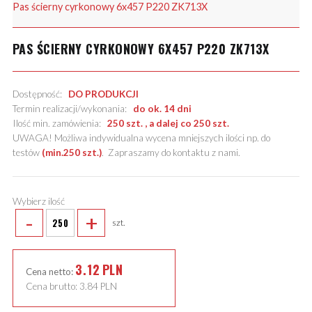
Pas ścierny cyrkonowy 6x457 P220 ZK713X
PAS ŚCIERNY CYRKONOWY 6X457 P220 ZK713X
Dostępność:
DO PRODUKCJI
Termin realizacji/wykonania:
do ok. 14 dni
Ilość min. zamówienia:
250 szt. , a dalej co 250 szt.
UWAGA! Możliwa indywidualna wycena mniejszych ilości np. do
testów
(min.250 szt.)
.
Zapraszamy do kontaktu z nami
.
Wybierz ilość
-
+
szt.
3.12
PLN
Cena netto:
Cena brutto:
3.84
PLN