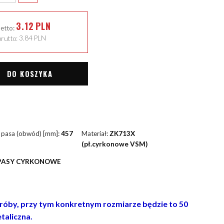
3.12
PLN
netto:
rutto:
3.84
PLN
DO KOSZYKA
 pasa (obwód) [mm]:
457
Materiał:
ZK713X
(pł.cyrkonowe VSM)
PASY CYRKONOWE
 próby, przy tym konkretnym rozmiarze będzie to 50
taliczna.