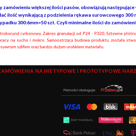
y zamówieniu większej ilości pasów, obowiązują następujące wa
ać ilość wynikającą z podzielenia rękawa surowcowego 300 
ypadku 300:6mm=50 szt. Czyli minimalne ilości do zamówienia t
ktrokorund cyrkonowy. Zakres granulacji od P24 - P320. Sztywne płót
pracy na sucho i mokro. Samoostrząca budowa produktu została stworz
esywnym szlifem oraz bardzo dużym urobkiem materiału.
ZAMÓWIENIA NA NIETYPOWE I PROTOTYPOWE NARZĘ