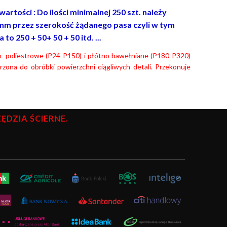
rtości : Do ilości minimalnej 250 szt. należy
mm przez szerokość żądanego pasa czyli w tym
o 250 + 50+ 50 + 50 itd. ...
no poliestrowe (P24-P150) i płótno bawełniane (P180-P320)
ona do obróbki powierzchni ciągliwych detali. Przekonuje
DZIA ŚCIERNE.