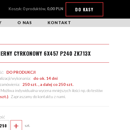
DO KASY
Koszyk: 0 produktów,
0,00 PLN
Y
O NAS
KONTAKT
IERNY CYRKONOWY 6X457 P240 ZK713X
ość:
DO PRODUKCJI
alizacji/wykonania:
do ok. 14 dni
. zamówienia:
250 szt. , a dalej co 250 szt.
żliwa indywidualna wycena mniejszych ilości np. do testów
szt.)
.
Zapraszamy do kontaktu z nami
.
lość
+
szt.