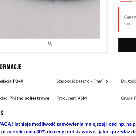
Cena 
Cena b
FORMACJE
ulacja:
P240
Szerokość pasa/rolki [mm]:
6
Długość
kład:
Płótno poliestrowe
Producent:
VSM
Grupa:
IS
GA ! Istnieje możliwość zamówienia mniejszej ilości np. na
. przy doliczeniu 30% do ceny podstawowej, jako sprzedaż de