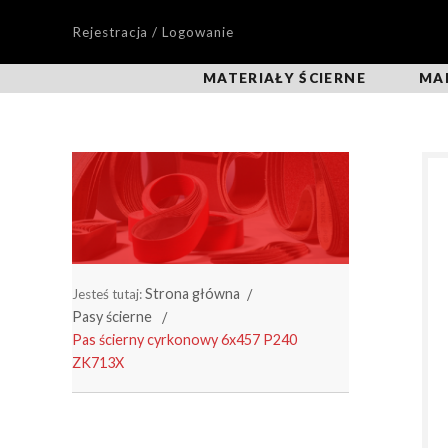
Rejestracja / Logowanie
MATERIAŁY ŚCIERNE
MA
Strona główna
Jesteś tutaj:
Pasy ścierne
Pas ścierny cyrkonowy 6x457 P240
ZK713X