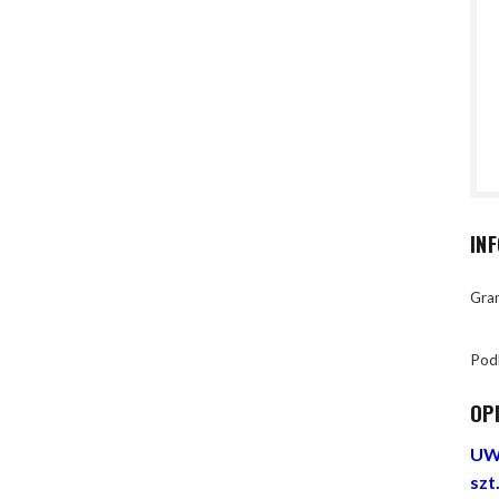
IN
Gran
Pod
OP
UWA
szt