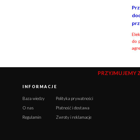
Prz
dod
prz
Ele
do 
agr
PRZYJMUJEMY 
INFORMACJE
Baza wiedzy
Polityka prywatności
O nas
Płatność i dostawa
Regulamin
Zwroty i reklamacje