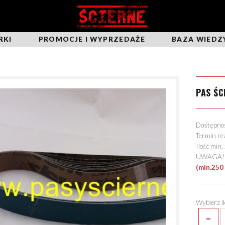
RKI
PROMOCJE I WYPRZEDAŻE
BAZA WIEDZ
PAS ŚC
Dostępn
Termin re
Ilość min
UWAGA! Mo
(min.250 
Wybierz i
-