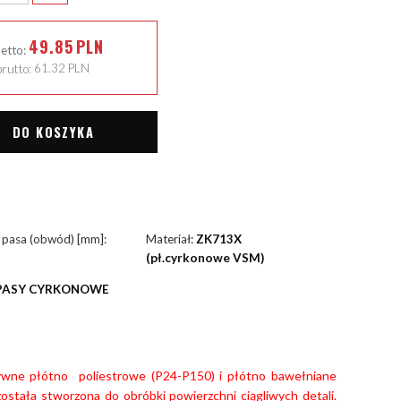
49.85
PLN
netto:
rutto:
61.32
PLN
DO KOSZYKA
 pasa (obwód) [mm]:
Materiał:
ZK713X
(pł.cyrkonowe VSM)
PASY CYRKONOWE
ywne płótno poliestrowe (P24-P150) i płótno bawełniane
stała stworzona do obróbki powierzchni ciągliwych detali.