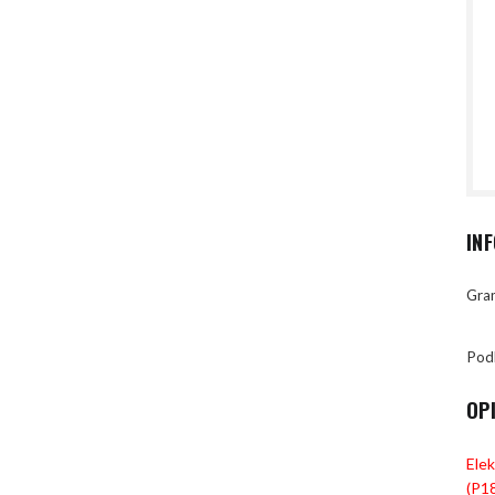
IN
Gran
Pod
OP
Ele
(P1