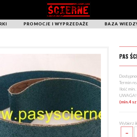
RKI
PROMOCJE I WYPRZEDAŻE
BAZA WIEDZ
PAS ŚC
Dostępn
Termin re
Ilość min
UWAGA! Mo
(min.4 sz
Wybierz i
-