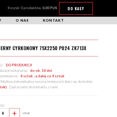
DO KASY
Koszyk: 0 produktów,
0,00 PLN
Y
O NAS
KONTAKT
IERNY CYRKONOWY 75X2250 P024 ZK713X
ość:
DO PRODUKCJI
alizacji/wykonania:
do ok. 10 dni
. zamówienia:
4 sztuk , a dalej co 4 sztuk
żliwa indywidualna wycena mniejszych ilości np. do testów
tuk)
.
Zapraszamy do kontaktu z nami
.
lość
+
sztuk