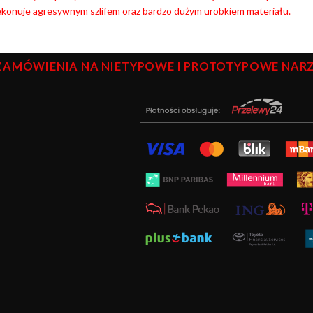
ekonuje agresywnym szlifem oraz bardzo dużym urobkiem materiału.
ZAMÓWIENIA NA NIETYPOWE I PROTOTYPOWE NARZĘ