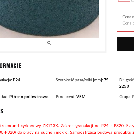
Cena 
Cena b
FORMACJE
ulacja:
P24
Szerokość pasa/rolki [mm]:
75
Długość
2250
kład:
Płótno poliestrowe
Producent:
VSM
Grupa:
IS
ktrokorund cyrkonowy ZK713X. Zakres granulacji od P24 - P320. Szt
80-P320) do pracy na sucho i mokro. Samoostrząca budowa produktu zo