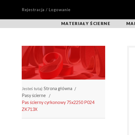
Rejestracja / Logowanie
MATERIAŁY ŚCIERNE
MA
Strona główna
Jesteś tutaj:
Pasy ścierne
Pas ścierny cyrkonowy 75x2250 P024
ZK713X