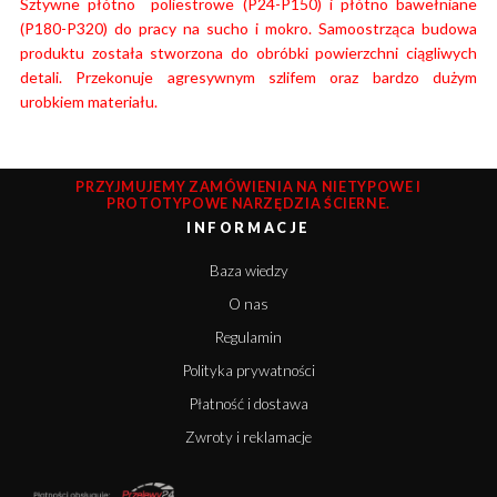
Sztywne płótno poliestrowe (P24-P150) i płótno bawełniane
(P180-P320) do pracy na sucho i mokro. Samoostrząca budowa
produktu została stworzona do obróbki powierzchni ciągliwych
detali. Przekonuje agresywnym szlifem oraz bardzo dużym
urobkiem materiału.
PRZYJMUJEMY ZAMÓWIENIA NA NIETYPOWE I
PROTOTYPOWE NARZĘDZIA ŚCIERNE.
INFORMACJE
Baza wiedzy
O nas
Regulamin
Polityka prywatności
Płatność i dostawa
Zwroty i reklamacje