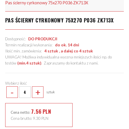
Pas ścierny cyrkonowy 75x270 P036 ZK713X
PAS ŚCIERNY CYRKONOWY 75X270 P036 ZK713X
Dostępność:
DO PRODUKCJI
Termin realizacji/wykonania:
do ok. 14 dni
Ilość min. zamówienia:
4 sztuk , a dalej co 4 sztuk
UWAGA! Możliwa indywidualna wycena mniejszych ilości np. do
testów
(min.4 sztuk)
.
Zapraszamy do kontaktu z nami
.
Wybierz ilość
-
+
sztuk
7.56
PLN
Cena netto:
Cena brutto:
9.30
PLN