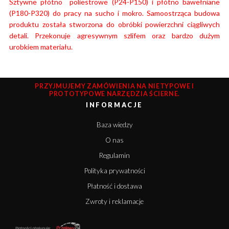
Sztywne płótno poliestrowe (P24-P150) i płótno bawełniane
(P180-P320) do pracy na sucho i mokro. Samoostrząca budowa
produktu została stworzona do obróbki powierzchni ciągliwych
detali. Przekonuje agresywnym szlifem oraz bardzo dużym
urobkiem materiału.
PRZYJMUJEMY ZAMÓWIENIA NA NIETYPOWE I
PROTOTYPOWE NARZĘDZIA ŚCIERNE.
INFORMACJE
Baza wiedzy
O nas
Regulamin
Polityka prywatności
Płatność i dostawa
Zwroty i reklamacje