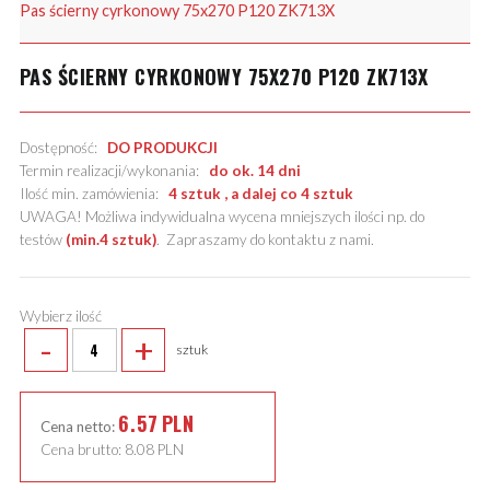
Pas ścierny cyrkonowy 75x270 P120 ZK713X
PAS ŚCIERNY CYRKONOWY 75X270 P120 ZK713X
Dostępność:
DO PRODUKCJI
Termin realizacji/wykonania:
do ok. 14 dni
Ilość min. zamówienia:
4 sztuk , a dalej co 4 sztuk
UWAGA! Możliwa indywidualna wycena mniejszych ilości np. do
testów
(min.4 sztuk)
.
Zapraszamy do kontaktu z nami
.
Wybierz ilość
-
+
sztuk
6.57
PLN
Cena netto:
Cena brutto:
8.08
PLN