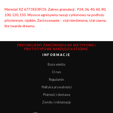
Materiał XZ 677 DEERFOS. Zakres granulacji : P24, 36, 40, 60, 80,
100, 120, 150. Wysoce agresywny nasyp cyrkonowy na podłożu
płóciennym, cięzkim. Zastosowanie : stal nierdzewna, stal czarna.
lite twarde drewno.
PRZYJMUJEMY ZAMÓWIENIA NA NIETYPOWE I
PROTOTYPOWE NARZĘDZIA ŚCIERNE.
INFORMACJE
Baza wiedzy
O nas
Regulamin
Polityka prywatności
Płatność i dostawa
Zwroty i reklamacje