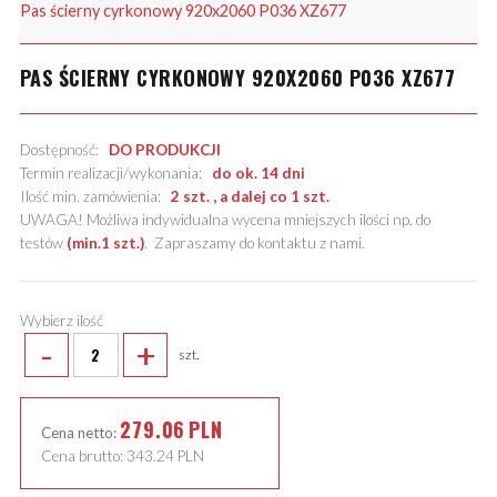
Pas ścierny cyrkonowy 920x2060 P036 XZ677
PAS ŚCIERNY CYRKONOWY 920X2060 P036 XZ677
Dostępność:
DO PRODUKCJI
Termin realizacji/wykonania:
do ok. 14 dni
Ilość min. zamówienia:
2 szt. , a dalej co 1 szt.
UWAGA! Możliwa indywidualna wycena mniejszych ilości np. do
testów
(min.1 szt.)
.
Zapraszamy do kontaktu z nami
.
Wybierz ilość
-
+
szt.
279.06
PLN
Cena netto:
Cena brutto:
343.24
PLN