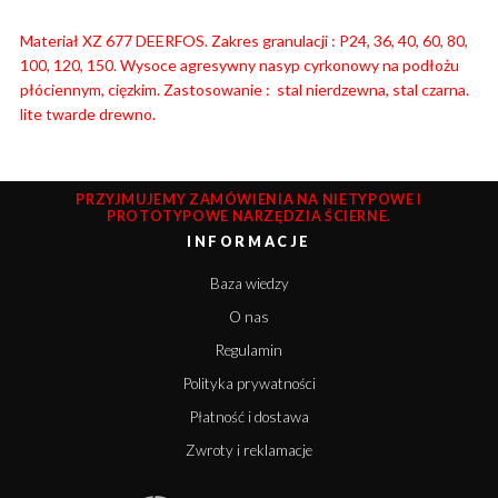
Materiał XZ 677 DEERFOS. Zakres granulacji : P24, 36, 40, 60, 80,
100, 120, 150. Wysoce agresywny nasyp cyrkonowy na podłożu
płóciennym, cięzkim. Zastosowanie : stal nierdzewna, stal czarna.
lite twarde drewno.
PRZYJMUJEMY ZAMÓWIENIA NA NIETYPOWE I
PROTOTYPOWE NARZĘDZIA ŚCIERNE.
INFORMACJE
Baza wiedzy
O nas
Regulamin
Polityka prywatności
Płatność i dostawa
Zwroty i reklamacje