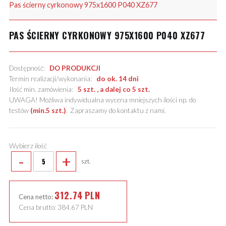
Pas ścierny cyrkonowy 975x1600 P040 XZ677
PAS ŚCIERNY CYRKONOWY 975X1600 P040 XZ677
Dostępność:
DO PRODUKCJI
Termin realizacji/wykonania:
do ok. 14 dni
Ilość min. zamówienia:
5 szt. , a dalej co 5 szt.
UWAGA! Możliwa indywidualna wycena mniejszych ilości np. do
testów
(min.5 szt.)
.
Zapraszamy do kontaktu z nami
.
Wybierz ilość
-
+
szt.
312.74
PLN
Cena netto:
Cena brutto:
384.67
PLN