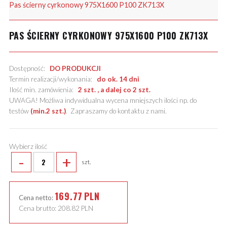
Pas ścierny cyrkonowy 975X1600 P100 ZK713X
PAS ŚCIERNY CYRKONOWY 975X1600 P100 ZK713X
Dostępność:
DO PRODUKCJI
Termin realizacji/wykonania:
do ok. 14 dni
Ilość min. zamówienia:
2 szt. , a dalej co 2 szt.
UWAGA! Możliwa indywidualna wycena mniejszych ilości np. do
testów
(min.2 szt.)
.
Zapraszamy do kontaktu z nami
.
Wybierz ilość
-
+
szt.
169.77
PLN
Cena netto:
Cena brutto:
208.82
PLN