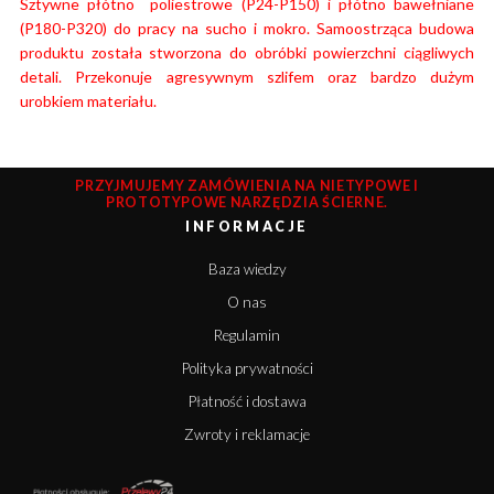
Sztywne płótno poliestrowe (P24-P150) i płótno bawełniane
(P180-P320) do pracy na sucho i mokro. Samoostrząca budowa
produktu została stworzona do obróbki powierzchni ciągliwych
detali. Przekonuje agresywnym szlifem oraz bardzo dużym
urobkiem materiału.
PRZYJMUJEMY ZAMÓWIENIA NA NIETYPOWE I
PROTOTYPOWE NARZĘDZIA ŚCIERNE.
INFORMACJE
Baza wiedzy
O nas
Regulamin
Polityka prywatności
Płatność i dostawa
Zwroty i reklamacje