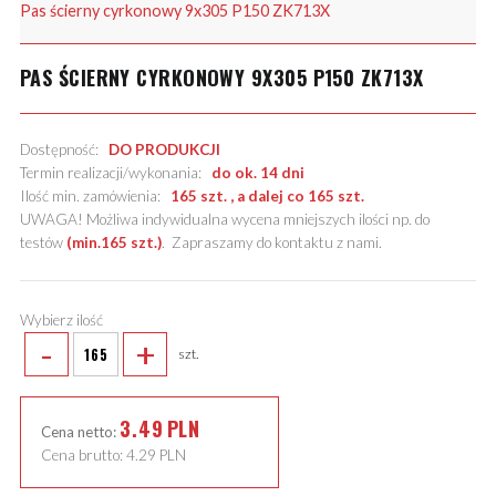
Pas ścierny cyrkonowy 9x305 P150 ZK713X
PAS ŚCIERNY CYRKONOWY 9X305 P150 ZK713X
Dostępność:
DO PRODUKCJI
Termin realizacji/wykonania:
do ok. 14 dni
Ilość min. zamówienia:
165 szt. , a dalej co 165 szt.
UWAGA! Możliwa indywidualna wycena mniejszych ilości np. do
testów
(min.165 szt.)
.
Zapraszamy do kontaktu z nami
.
Wybierz ilość
-
+
szt.
3.49
PLN
Cena netto:
Cena brutto:
4.29
PLN