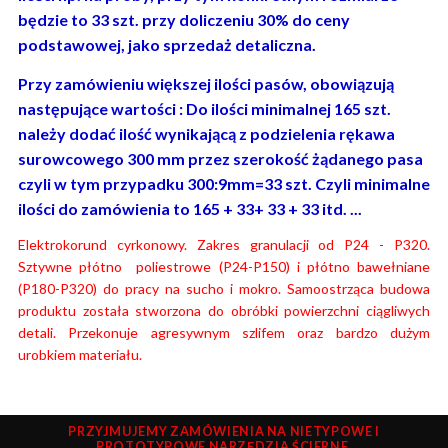
będzie to 33 szt. przy doliczeniu 30% do ceny
podstawowej, jako sprzedaż detaliczna.
Przy zamówieniu większej ilości pasów, obowiązują
następujące wartości : Do ilości minimalnej 165 szt.
należy dodać ilość wynikającą z podzielenia rękawa
surowcowego 300 mm przez szerokość żądanego pasa
czyli w tym przypadku 300:9mm=33 szt. Czyli minimalne
ilości do zamówienia to 165 + 33+ 33 + 33 itd. ...
Elektrokorund cyrkonowy. Zakres granulacji od P24 - P320.
Sztywne płótno poliestrowe (P24-P150) i płótno bawełniane
(P180-P320) do pracy na sucho i mokro. Samoostrząca budowa
produktu została stworzona do obróbki powierzchni ciągliwych
detali. Przekonuje agresywnym szlifem oraz bardzo dużym
urobkiem materiału.
PRZYJMUJEMY ZAMÓWIENIA NA NIETYPOWE I
PROTOTYPOWE NARZĘDZIA ŚCIERNE.