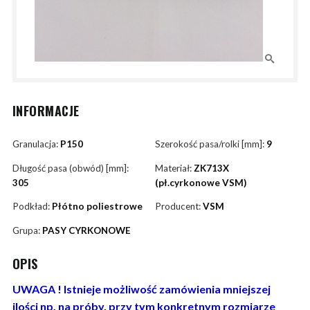
INFORMACJE
Granulacja:
P150
Szerokość pasa/rolki [mm]:
9
Długość pasa (obwód) [mm]:
Materiał:
ZK713X
305
(pł.cyrkonowe VSM)
Podkład:
Płótno poliestrowe
Producent:
VSM
Grupa:
PASY CYRKONOWE
OPIS
UWAGA ! Istnieje możliwość zamówienia mniejszej
ilości np. na próby, przy tym konkretnym rozmiarze