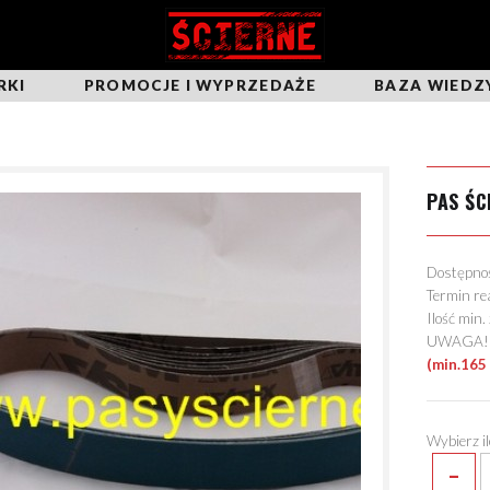
RKI
PROMOCJE I WYPRZEDAŻE
BAZA WIEDZ
PAS ŚC
Dostępn
Termin re
Ilość min
UWAGA! Mo
(min.165 
Wybierz i
-