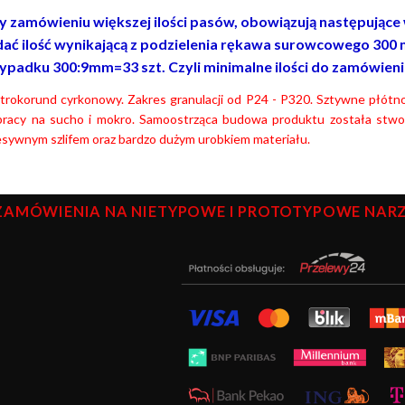
y zamówieniu większej ilości pasów, obowiązują następujące wa
ać ilość wynikającą z podzielenia rękawa surowcowego 300 
ypadku 300:9mm=33 szt. Czyli minimalne ilości do zamówienia t
ktrokorund cyrkonowy. Zakres granulacji od P24 - P320. Sztywne płót
pracy na sucho i mokro. Samoostrząca budowa produktu została stworz
esywnym szlifem oraz bardzo dużym urobkiem materiału.
ZAMÓWIENIA NA NIETYPOWE I PROTOTYPOWE NARZĘ