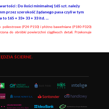
rtości : Do ilości minimalnej 165 szt. należy
mm przez szerokość żądanego pasa czyli w tym
o 165 + 33+ 33 + 33 itd. ...
no poliestrowe (P24-P150) i płótno bawełniane (P180-P320)
ona do obróbki powierzchni ciągliwych detali. Przekonuje
DZIA ŚCIERNE.