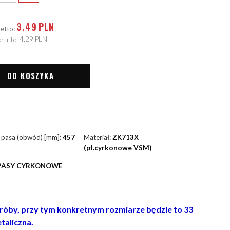
3.49
PLN
netto:
rutto:
4.29
PLN
DO KOSZYKA
 pasa (obwód) [mm]:
457
Materiał:
ZK713X
(pł.cyrkonowe VSM)
PASY CYRKONOWE
 próby, przy tym konkretnym rozmiarze będzie to 33
taliczna.