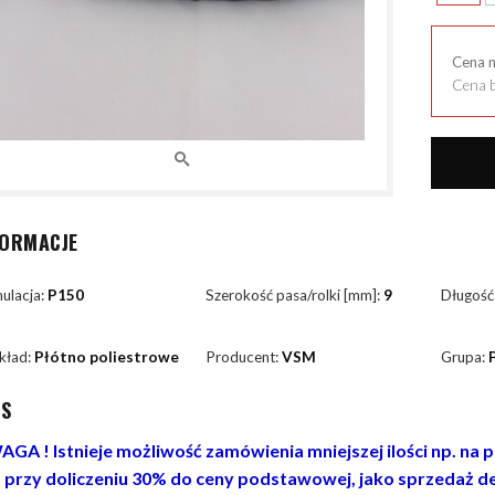
Cena 
Cena b
FORMACJE
ulacja:
P150
Szerokość pasa/rolki [mm]:
9
Długość
kład:
Płótno poliestrowe
Producent:
VSM
Grupa:
IS
GA ! Istnieje możliwość zamówienia mniejszej ilości np. na
. przy doliczeniu 30% do ceny podstawowej, jako sprzedaż de