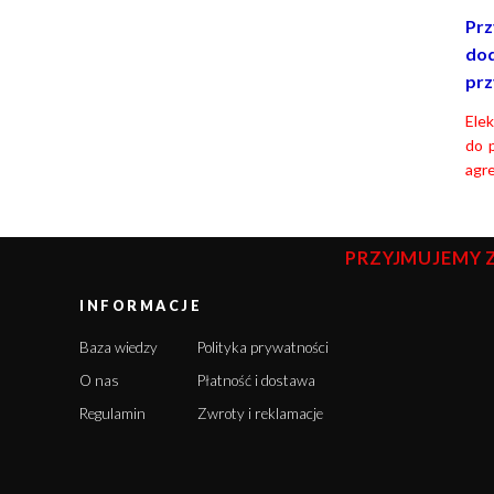
Prz
dod
prz
Ele
do 
agr
PRZYJMUJEMY 
INFORMACJE
Baza wiedzy
Polityka prywatności
O nas
Płatność i dostawa
Regulamin
Zwroty i reklamacje