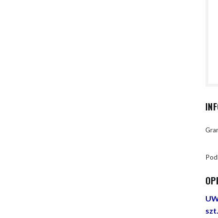
IN
Gran
Pod
OP
UWA
szt