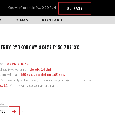
DO KASY
Koszyk: 0 produktów,
0,00 PLN
Y
O NAS
KONTAKT
IERNY CYRKONOWY 9X457 P150 ZK713X
ość:
DO PRODUKCJI
alizacji/wykonania:
do ok. 14 dni
. zamówienia:
165 szt. , a dalej co 165 szt.
żliwa indywidualna wycena mniejszych ilości np. do testów
szt.)
.
Zapraszamy do kontaktu z nami
.
lość
+
szt.