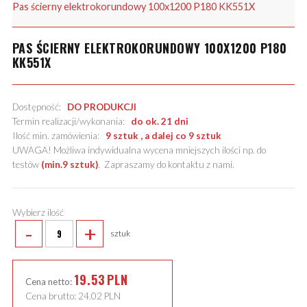
Pas ścierny elektrokorundowy 100x1200 P180 KK551X
PAS ŚCIERNY ELEKTROKORUNDOWY 100X1200 P180
KK551X
Dostępność:
DO PRODUKCJI
Termin realizacji/wykonania:
do ok. 21 dni
Ilość min. zamówienia:
9 sztuk , a dalej co 9 sztuk
UWAGA! Możliwa indywidualna wycena mniejszych ilości np. do
testów
(min.9 sztuk)
.
Zapraszamy do kontaktu z nami
.
Wybierz ilość
-
+
sztuk
19.53
PLN
Cena netto:
Cena brutto:
24.02
PLN