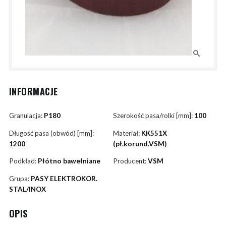
INFORMACJE
Granulacja:
P180
Szerokość pasa/rolki [mm]:
100
Długość pasa (obwód) [mm]:
Materiał:
KK551X
1200
(pł.korund.VSM)
Podkład:
Płótno bawełniane
Producent:
VSM
Grupa:
PASY ELEKTROKOR.
STAL/INOX
OPIS