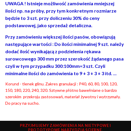
UWAGA ! Istnieje możliwość zamówienia mniejszej
ilości np. na próby, przy tym konkretnym rozmiarze
będzie to 3 szt. przy doliczeniu 30% do ceny
podstawowej, jako sprzedaż detaliczna.
Przy zamówieniu większej ilości pasów, obowiązują
następujące wartości : Do ilości minimalnej 9 szt. należy
dodać ilość wynikającą z podzielenia rękawa
surowcowego 300 mm przez szerokość żądanego pasa
czyli w tym przypadku 300:100mm=3 szt. Czyli
minimalne ilości do zamówienia to 9 + 3 + 3 + 3 itd. ...
Korund - tlenek glinu. Zakres granulacji : P40, 60, 80, 100, 120,
150, 180, 220, 240, 320. Sztywne płótno bawełniane o bardzo
szerokim przekroju zastosowań, materiał żywotny i wytrzymały.
Do pracy na sucho.
PRZYJMUJEMY ZAMÓWIENIA NA NIETYPOWE I
PROTOTYPOWE NARZĘDZIA ŚCIERNE.