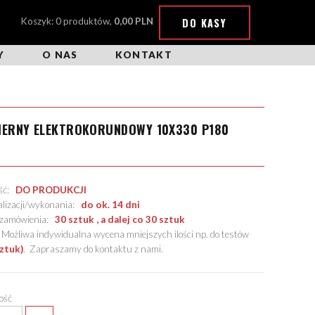
DO KASY
Koszyk: 0 produktów,
0,00 PLN
Y
O NAS
KONTAKT
IERNY ELEKTROKORUNDOWY 10X330 P180
X
ość:
DO PRODUKCJI
alizacji/wykonania:
do ok. 14 dni
. zamówienia:
30 sztuk , a dalej co 30 sztuk
żliwa indywidualna wycena mniejszych ilości np. do testów
sztuk)
.
Zapraszamy do kontaktu z nami
.
lość