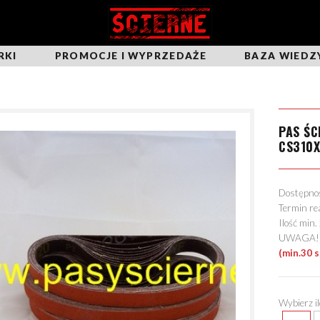
RKI
PROMOCJE I WYPRZEDAŻE
BAZA WIEDZ
PAS ŚC
CS310
Dostępn
Termin re
Ilość min
UWAGA! Mo
(min.30 
Wybierz i