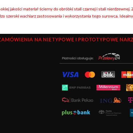
kiej jakości materiał ścierny do obróbki stali czarnej i stali nierdzewnej
zo szeroki wachlarz zastosowania i wykorzystania tego surowca. Idealn
ZAMÓWIENIA NA NIETYPOWE I PROTOTYPOWE NARZĘ