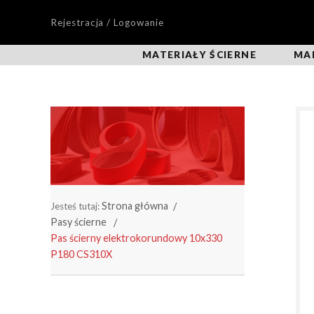
Rejestracja / Logowanie
MATERIAŁY ŚCIERNE
MA
Strona główna
Jesteś tutaj:
Pasy ścierne
Pas ścierny elektrokorundowy 10x330
P180 CS310X