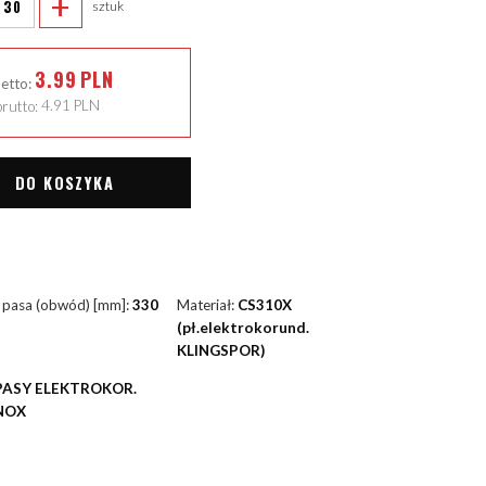
+
sztuk
3.99
PLN
netto:
rutto:
4.91
PLN
DO KOSZYKA
 pasa (obwód) [mm]:
330
Materiał:
CS310X
(pł.elektrokorund.
KLINGSPOR)
PASY ELEKTROKOR.
NOX