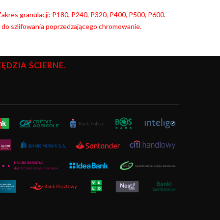
. Zakres granulacji: P180, P240, P320, P400, P500, P600.
y do szlifowania poprzedzającego chromowanie.
DZIA ŚCIERNE.