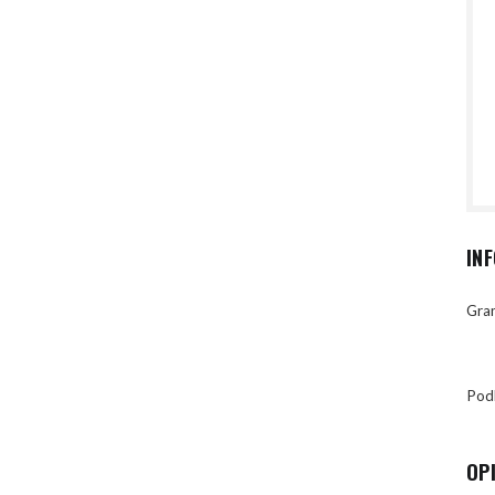
IN
Gran
Pod
OP