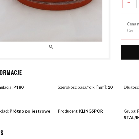
-
Cena 
Cena b
FORMACJE
ulacja:
P180
Szerokość pasa/rolki [mm]:
10
Długość
kład:
Płótno poliestrowe
Producent:
KLINGSPOR
Grupa:
STAL/I
IS