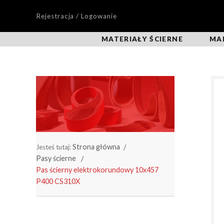
Rejestracja / Logowanie
MATERIAŁY ŚCIERNE
MA
Strona główna
Jesteś tutaj:
Pasy ścierne
Pas ścierny elektrokorundowy 10x457
P400 CS310X