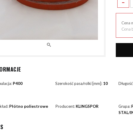
-
Cena 
Cena b
FORMACJE
ulacja:
P400
Szerokość pasa/rolki [mm]:
10
Długość
kład:
Płótno poliestrowe
Producent:
KLINGSPOR
Grupa:
STAL/I
IS