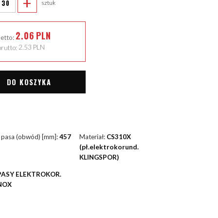
+
sztuk
2.06
PLN
netto:
rutto:
2.53
PLN
DO KOSZYKA
 pasa (obwód) [mm]:
457
Materiał:
CS310X
(pł.elektrokorund.
KLINGSPOR)
PASY ELEKTROKOR.
NOX