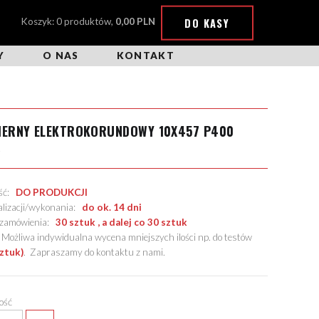
DO KASY
Koszyk: 0 produktów,
0,00 PLN
Y
O NAS
KONTAKT
CIERNY ELEKTROKORUNDOWY 10X457 P400
X
ość:
DO PRODUKCJI
alizacji/wykonania:
do ok. 14 dni
. zamówienia:
30 sztuk , a dalej co 30 sztuk
żliwa indywidualna wycena mniejszych ilości np. do testów
sztuk)
.
Zapraszamy do kontaktu z nami
.
lość