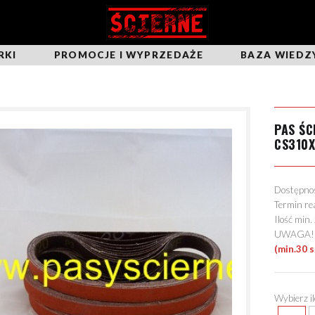
RKI
PROMOCJE I WYPRZEDAŻE
BAZA WIEDZ
PAS Ś
CS310
Dostępn
Termin re
Ilość min
UWAGA! Mo
(min.30 
Wybierz i