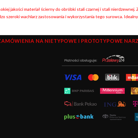
kiej jakości materiał ścierny do obróbki stali czarnej i stali nierdzewnej
zo szeroki wachlarz zastosowania i wykorzystania tego surowca. Idealn
ZAMÓWIENIA NA NIETYPOWE I PROTOTYPOWE NARZĘ