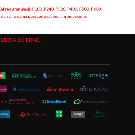
. Zakres granulacji: P180, P240, P320, P400, P500, P600.
y do szlifowania poprzedzającego chromowanie.
DZIA ŚCIERNE.