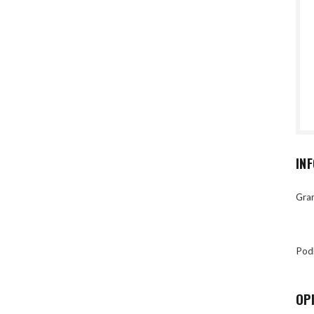
IN
Gran
Pod
OP