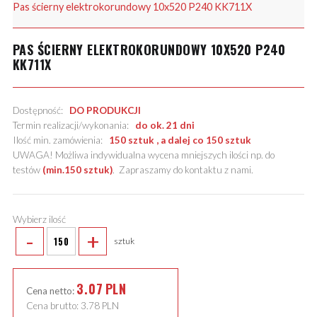
Pas ścierny elektrokorundowy 10x520 P240 KK711X
PAS ŚCIERNY ELEKTROKORUNDOWY 10X520 P240
KK711X
Dostępność:
DO PRODUKCJI
Termin realizacji/wykonania:
do ok. 21 dni
Ilość min. zamówienia:
150 sztuk , a dalej co 150 sztuk
UWAGA! Możliwa indywidualna wycena mniejszych ilości np. do
testów
(min.150 sztuk)
.
Zapraszamy do kontaktu z nami
.
Wybierz ilość
-
+
sztuk
3.07
PLN
Cena netto:
Cena brutto:
3.78
PLN