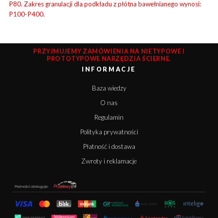
P80. Zakres granulacji dla podkładu z płótna bawełnianego wynosi:
P100-P400.
PRZYJMUJEMY ZAMÓWIENIA NA NIETYPOWE I
PROTOTYPOWE NARZĘDZIA ŚCIERNE.
INFORMACJE
Baza wiedzy
O nas
Regulamin
Polityka prywatności
Płatność i dostawa
Zwroty i reklamacje