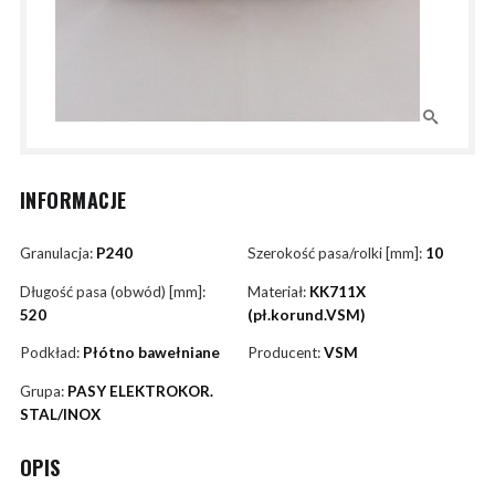
INFORMACJE
Granulacja:
P240
Szerokość pasa/rolki [mm]:
10
Długość pasa (obwód) [mm]:
Materiał:
KK711X
520
(pł.korund.VSM)
Podkład:
Płótno bawełniane
Producent:
VSM
Grupa:
PASY ELEKTROKOR.
STAL/INOX
OPIS