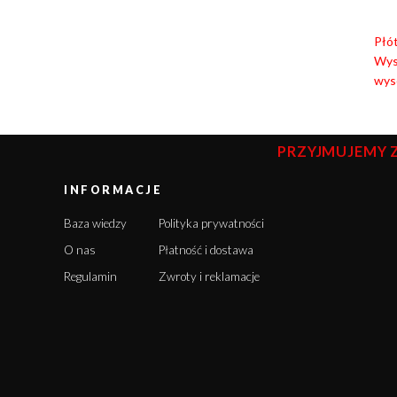
Płót
Wys
wyso
PRZYJMUJEMY 
INFORMACJE
Baza wiedzy
Polityka prywatności
O nas
Płatność i dostawa
Regulamin
Zwroty i reklamacje