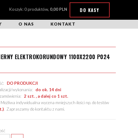
DO KASY
Koszyk: 0 produktów,
0,00 PLN
Y
O NAS
KONTAKT
CIERNY ELEKTROKORUNDOWY 1100X2200 P024
ość:
DO PRODUKCJI
alizacji/wykonania:
do ok. 14 dni
. zamówienia:
2 szt. , a dalej co 1 szt.
żliwa indywidualna wycena mniejszych ilości np. do testów
t.)
.
Zapraszamy do kontaktu z nami
.
lość