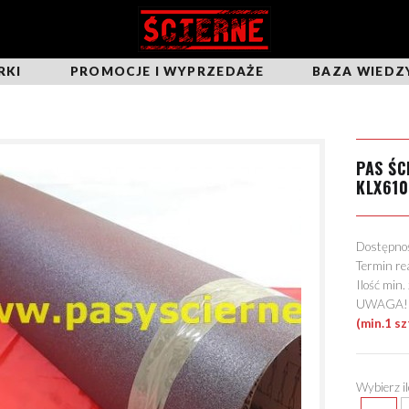
RKI
PROMOCJE I WYPRZEDAŻE
BAZA WIEDZ
PAS Ś
KLX610
Dostępn
Termin re
Ilość min
UWAGA! Mo
(min.1 sz
Wybierz i