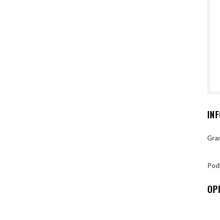
IN
Gran
Pod
OP