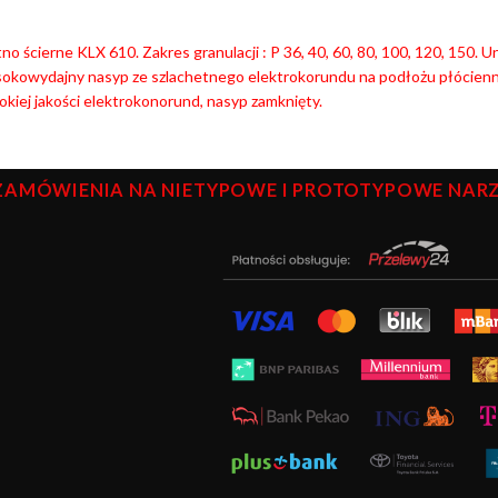
no ścierne KLX 610. Zakres granulacji : P 36, 40, 60, 80, 100, 120, 150. 
okowydajny nasyp ze szlachetnego elektrokorundu na podłożu płócien
kiej jakości elektrokonorund, nasyp zamknięty.
ZAMÓWIENIA NA NIETYPOWE I PROTOTYPOWE NARZĘ