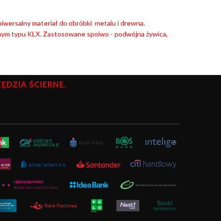
Uniwersalny materiał do obróbki metalu i drewna.
nym typu KLX. Zastosowane spoiwo - podwójna żywica,
DZIA ŚCIERNE.