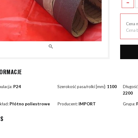
-
Cena 
Cena b
FORMACJE
ulacja:
P24
Szerokość pasa/rolki [mm]:
1100
Długość
2200
kład:
Płótno poliestrowe
Producent:
IMPORT
Grupa:
IS