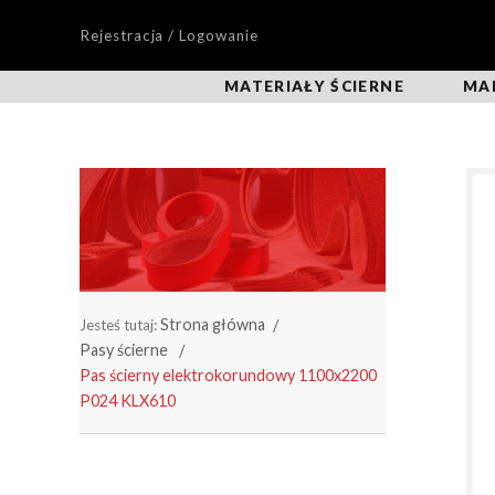
Rejestracja / Logowanie
MATERIAŁY ŚCIERNE
MA
Strona główna
Jesteś tutaj:
Pasy ścierne
Pas ścierny elektrokorundowy 1100x2200
P024 KLX610