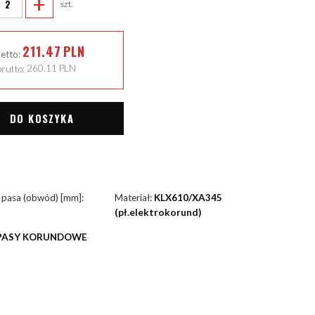
+
szt.
211.47
PLN
netto:
rutto:
260.11
PLN
DO KOSZYKA
 pasa (obwód) [mm]:
Materiał:
KLX610/XA345
(pł.elektrokorund)
PASY KORUNDOWE