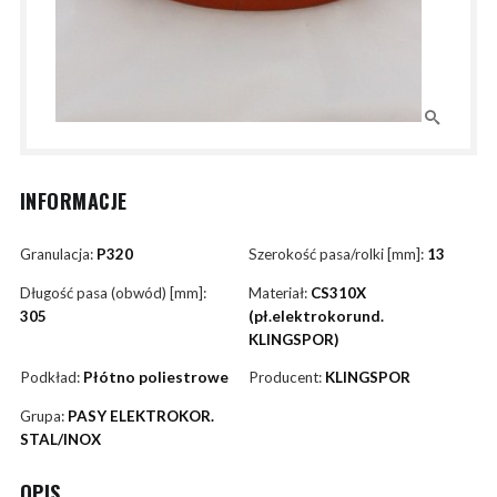
INFORMACJE
Granulacja:
P320
Szerokość pasa/rolki [mm]:
13
Długość pasa (obwód) [mm]:
Materiał:
CS310X
305
(pł.elektrokorund.
KLINGSPOR)
Podkład:
Płótno poliestrowe
Producent:
KLINGSPOR
Grupa:
PASY ELEKTROKOR.
STAL/INOX
OPIS