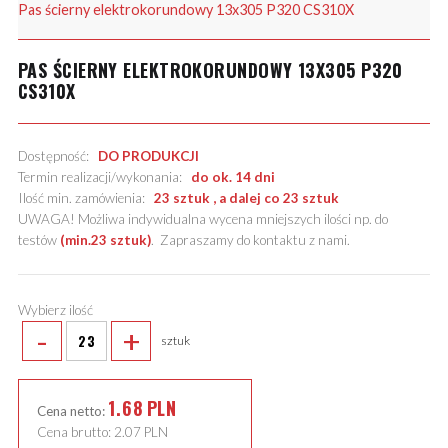
Pas ścierny elektrokorundowy 13x305 P320 CS310X
PAS ŚCIERNY ELEKTROKORUNDOWY 13X305 P320
CS310X
Dostępność:
DO PRODUKCJI
Termin realizacji/wykonania:
do ok. 14 dni
Ilość min. zamówienia:
23 sztuk , a dalej co 23 sztuk
UWAGA! Możliwa indywidualna wycena mniejszych ilości np. do
testów
(min.23 sztuk)
.
Zapraszamy do kontaktu z nami
.
Wybierz ilość
-
+
sztuk
1.68
PLN
Cena netto:
Cena brutto:
2.07
PLN