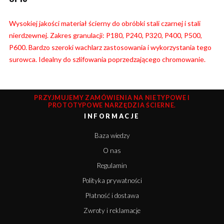
Wysokiej jakości materiał ścierny do obróbki stali czarnej i stali
nierdzewnej. Zakres granulacji: P180, P240, P320, P400, P500,
P600. Bardzo szeroki wachlarz zastosowania i wykorzystania tego
surowca. Idealny do szlifowania poprzedzającego chromowanie.
PRZYJMUJEMY ZAMÓWIENIA NA NIETYPOWE I
PROTOTYPOWE NARZĘDZIA ŚCIERNE.
INFORMACJE
Baza wiedzy
O nas
Regulamin
Polityka prywatności
Płatność i dostawa
Zwroty i reklamacje