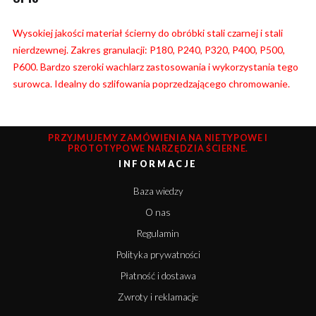
Wysokiej jakości materiał ścierny do obróbki stali czarnej i stali
nierdzewnej. Zakres granulacji: P180, P240, P320, P400, P500,
P600. Bardzo szeroki wachlarz zastosowania i wykorzystania tego
surowca. Idealny do szlifowania poprzedzającego chromowanie.
PRZYJMUJEMY ZAMÓWIENIA NA NIETYPOWE I
PROTOTYPOWE NARZĘDZIA ŚCIERNE.
INFORMACJE
Baza wiedzy
O nas
Regulamin
Polityka prywatności
Płatność i dostawa
Zwroty i reklamacje