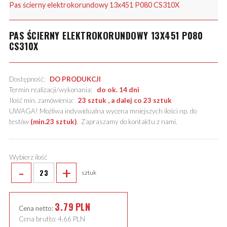
Pas ścierny elektrokorundowy 13x451 P080 CS310X
PAS ŚCIERNY ELEKTROKORUNDOWY 13X451 P080
CS310X
Dostępność:
DO PRODUKCJI
Termin realizacji/wykonania:
do ok. 14 dni
Ilość min. zamówienia:
23 sztuk , a dalej co 23 sztuk
UWAGA! Możliwa indywidualna wycena mniejszych ilości np. do
testów
(min.23 sztuk)
.
Zapraszamy do kontaktu z nami
.
Wybierz ilość
-
+
sztuk
3.79
PLN
Cena netto:
Cena brutto:
4.66
PLN