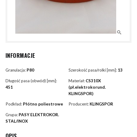
INFORMACJE
Granulacja:
P80
Szerokość pasa/rolki [mm]:
13
Długość pasa (obwód) [mm]:
Materiał:
CS310X
451
(pł.elektrokorund.
KLINGSPOR)
Podkład:
Płótno poliestrowe
Producent:
KLINGSPOR
Grupa:
PASY ELEKTROKOR.
STAL/INOX
OPIS