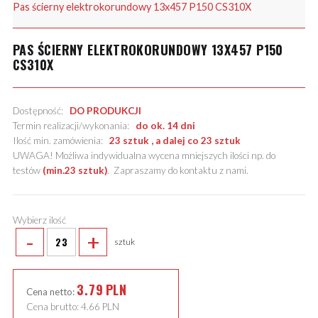
Pas ścierny elektrokorundowy 13x457 P150 CS310X
PAS ŚCIERNY ELEKTROKORUNDOWY 13X457 P150
CS310X
Dostępność:
DO PRODUKCJI
Termin realizacji/wykonania:
do ok. 14 dni
Ilość min. zamówienia:
23 sztuk , a dalej co 23 sztuk
UWAGA! Możliwa indywidualna wycena mniejszych ilości np. do
testów
(min.23 sztuk)
.
Zapraszamy do kontaktu z nami
.
Wybierz ilość
-
+
sztuk
3.79
PLN
Cena netto:
Cena brutto:
4.66
PLN