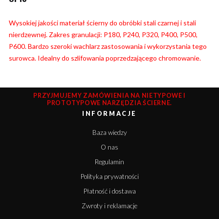
Wysokiej jakości materiał ścierny do obróbki stali czarnej i stali
nierdzewnej. Zakres granulacji: P180, P240, P320, P400, P500,
P600. Bardzo szeroki wachlarz zastosowania i wykorzystania tego
surowca. Idealny do szlifowania poprzedzającego chromowanie.
PRZYJMUJEMY ZAMÓWIENIA NA NIETYPOWE I
PROTOTYPOWE NARZĘDZIA ŚCIERNE.
INFORMACJE
Baza wiedzy
O nas
Regulamin
Polityka prywatności
Płatność i dostawa
Zwroty i reklamacje