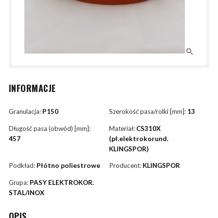
INFORMACJE
Granulacja:
P150
Szerokość pasa/rolki [mm]:
13
Długość pasa (obwód) [mm]:
Materiał:
CS310X
457
(pł.elektrokorund.
KLINGSPOR)
Podkład:
Płótno poliestrowe
Producent:
KLINGSPOR
Grupa:
PASY ELEKTROKOR.
STAL/INOX
OPIS