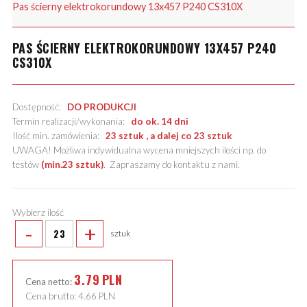
Pas ścierny elektrokorundowy 13x457 P240 CS310X
PAS ŚCIERNY ELEKTROKORUNDOWY 13X457 P240
CS310X
Dostępność:
DO PRODUKCJI
Termin realizacji/wykonania:
do ok. 14 dni
Ilość min. zamówienia:
23 sztuk , a dalej co 23 sztuk
UWAGA! Możliwa indywidualna wycena mniejszych ilości np. do
testów
(min.23 sztuk)
.
Zapraszamy do kontaktu z nami
.
Wybierz ilość
-
+
sztuk
3.79
PLN
Cena netto:
Cena brutto:
4.66
PLN