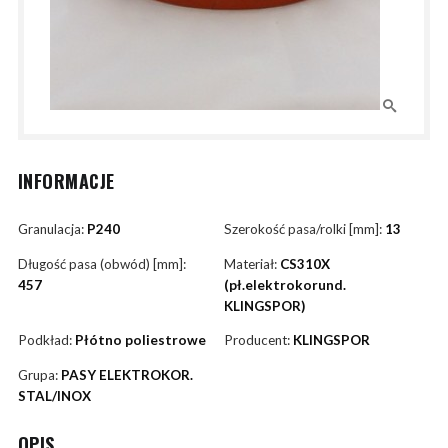
INFORMACJE
Granulacja:
P240
Szerokość pasa/rolki [mm]:
13
Długość pasa (obwód) [mm]:
Materiał:
CS310X
457
(pł.elektrokorund.
KLINGSPOR)
Podkład:
Płótno poliestrowe
Producent:
KLINGSPOR
Grupa:
PASY ELEKTROKOR.
STAL/INOX
OPIS