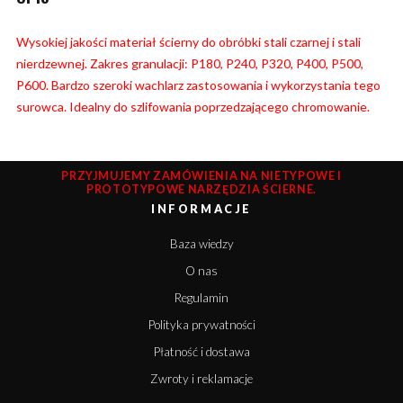
Wysokiej jakości materiał ścierny do obróbki stali czarnej i stali
nierdzewnej. Zakres granulacji: P180, P240, P320, P400, P500,
P600. Bardzo szeroki wachlarz zastosowania i wykorzystania tego
surowca. Idealny do szlifowania poprzedzającego chromowanie.
PRZYJMUJEMY ZAMÓWIENIA NA NIETYPOWE I
PROTOTYPOWE NARZĘDZIA ŚCIERNE.
INFORMACJE
Baza wiedzy
O nas
Regulamin
Polityka prywatności
Płatność i dostawa
Zwroty i reklamacje