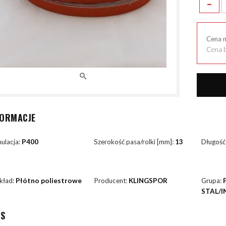
-
Cena 
Cena b
FORMACJE
ulacja:
P400
Szerokość pasa/rolki [mm]:
13
Długość
kład:
Płótno poliestrowe
Producent:
KLINGSPOR
Grupa:
STAL/I
IS