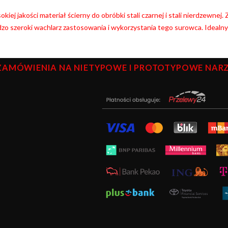
kiej jakości materiał ścierny do obróbki stali czarnej i stali nierdzewnej
zo szeroki wachlarz zastosowania i wykorzystania tego surowca. Idealn
ZAMÓWIENIA NA NIETYPOWE I PROTOTYPOWE NARZĘ