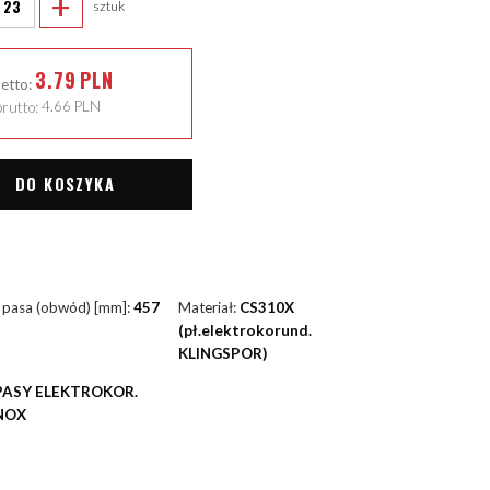
+
sztuk
3.79
PLN
netto:
rutto:
4.66
PLN
DO KOSZYKA
 pasa (obwód) [mm]:
457
Materiał:
CS310X
(pł.elektrokorund.
KLINGSPOR)
PASY ELEKTROKOR.
NOX