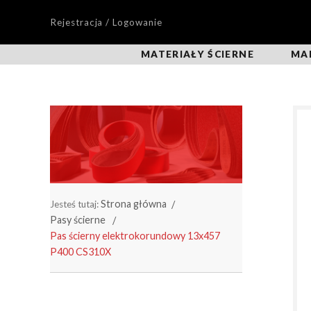
Rejestracja / Logowanie
MATERIAŁY ŚCIERNE
MA
Strona główna
Jesteś tutaj:
Pasy ścierne
Pas ścierny elektrokorundowy 13x457
P400 CS310X