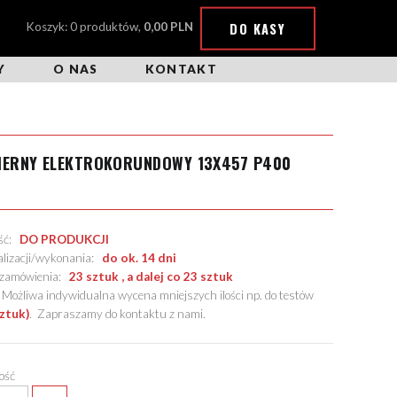
DO KASY
Koszyk: 0 produktów,
0,00 PLN
Y
O NAS
KONTAKT
CIERNY ELEKTROKORUNDOWY 13X457 P400
X
ość:
DO PRODUKCJI
alizacji/wykonania:
do ok. 14 dni
. zamówienia:
23 sztuk , a dalej co 23 sztuk
żliwa indywidualna wycena mniejszych ilości np. do testów
sztuk)
.
Zapraszamy do kontaktu z nami
.
lość