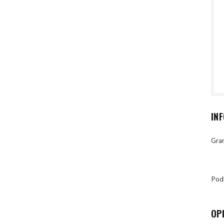
IN
Gran
Pod
OP