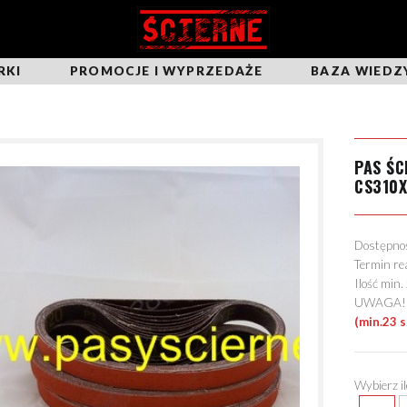
RKI
PROMOCJE I WYPRZEDAŻE
BAZA WIEDZ
PAS Ś
CS310
Dostępn
Termin re
Ilość min
UWAGA! Mo
(min.23 
Wybierz i