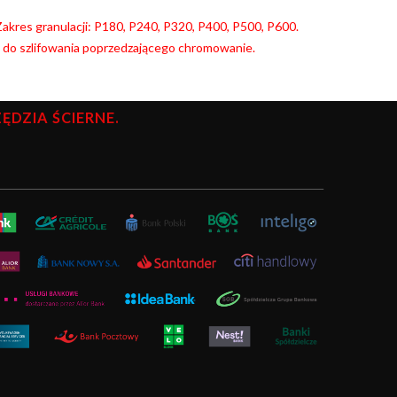
. Zakres granulacji: P180, P240, P320, P400, P500, P600.
y do szlifowania poprzedzającego chromowanie.
DZIA ŚCIERNE.