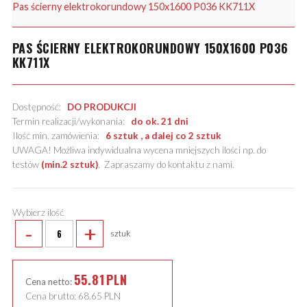
Pas ścierny elektrokorundowy 150x1600 P036 KK711X
PAS ŚCIERNY ELEKTROKORUNDOWY 150X1600 P036
KK711X
Dostępność:
DO PRODUKCJI
Termin realizacji/wykonania:
do ok. 21 dni
Ilość min. zamówienia:
6 sztuk , a dalej co 2 sztuk
UWAGA! Możliwa indywidualna wycena mniejszych ilości np. do
testów
(min.2 sztuk)
.
Zapraszamy do kontaktu z nami
.
Wybierz ilość
-
+
sztuk
55.81
PLN
Cena netto:
Cena brutto:
68.65
PLN