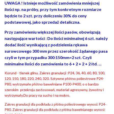
UWAGA ! Istnieje możliwość zamówienia mniejszej
ilości np. na próby, przy tym konkretnym rozmiarze
będzie to 2 szt. przy doliczeniu 30% do ceny
podstawowej, jako sprzedaż detaliczna.
Przy zamówieniu większej ilości pasów, obowiązują
następujące wartości : Do ilości minimalnej 6 szt. należy
dodać ilość wynikającą z podzielenia rękawa
surowcowego 300 mm przez szerokość żądanego pasa
czyli w tym przypadku 300:150mm=2 szt. Czyli
minimalne ilości do zamówienia to 6 + 2 + 2 + 2 itd. ...
Korund - tlenek glinu. Zakres granulacji :P24, 36, 40, 60, 80, 100,
120, 150, 180, 220, 240, 320. Sztywne płótno poliestrowe P24-
P80, wytrzymałe płótno bawełniane P100-P400, o o bardzo
szerokim przekroju zastosowań, materiał agresywny, żywotny i
wytrzymały.Do pracy na sucho i na mokro.
Zakres granulacji dla podkładu z płótna poliestrowego wynosi: P24-
P80. Zakres granulacji dla podkładu z płótna bawełnianego wynosi: