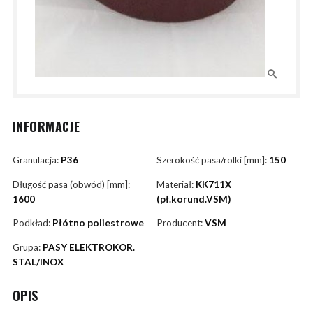
INFORMACJE
Granulacja:
P36
Szerokość pasa/rolki [mm]:
150
Długość pasa (obwód) [mm]:
Materiał:
KK711X
1600
(pł.korund.VSM)
Podkład:
Płótno poliestrowe
Producent:
VSM
Grupa:
PASY ELEKTROKOR.
STAL/INOX
OPIS