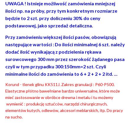
UWAGA ! Istnieje możliwość zamówienia mniejszej
ilości np. na próby, przy tym konkretnym rozmiarze
będzie to 2 szt. przy doliczeniu 30% do ceny
podstawowej, jako sprzedaż detaliczna.
Przy zamówieniu większej ilości pasów, obowiązują
następujące wartości : Do ilości minimalnej 6 szt. należy
dodać ilość wynikającą z podzielenia rękawa
surowcowego 300 mm przez szerokość żądanego pasa
czyli w tym przypadku 300:150mm=2 szt. Czyli
minimalne ilości do zamówienia to 6 + 2 + 2 + 2 itd. ...
Korund - tlenek glinu KK511J. Zakres granulacji : P60-P500.
Elastyczne płótno bawełniane bardzo uniwersalne, które może
mieć zastosowanie w obróbce drewna i metalu i tu możemy
wymienić : produkcję sztućców, narzędzi chirurgicznych,
elementów kutych, odlewów, akcesori meblarskich, itp. Do pracy
na sucho.