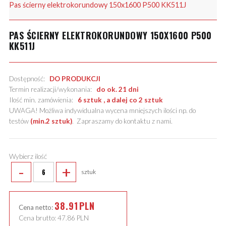
Pas ścierny elektrokorundowy 150x1600 P500 KK511J
PAS ŚCIERNY ELEKTROKORUNDOWY 150X1600 P500
KK511J
Dostępność:
DO PRODUKCJI
Termin realizacji/wykonania:
do ok. 21 dni
Ilość min. zamówienia:
6 sztuk , a dalej co 2 sztuk
UWAGA! Możliwa indywidualna wycena mniejszych ilości np. do
testów
(min.2 sztuk)
.
Zapraszamy do kontaktu z nami
.
Wybierz ilość
-
+
sztuk
38.91
PLN
Cena netto:
Cena brutto:
47.86
PLN