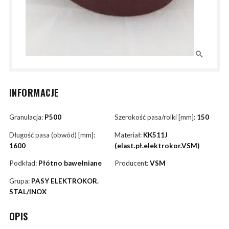
INFORMACJE
Granulacja:
P500
Szerokość pasa/rolki [mm]:
150
Długość pasa (obwód) [mm]:
Materiał:
KK511J
1600
(elast.pł.elektrokor.VSM)
Podkład:
Płótno bawełniane
Producent:
VSM
Grupa:
PASY ELEKTROKOR.
STAL/INOX
OPIS