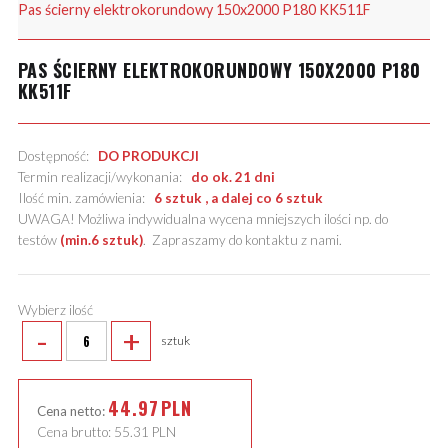
Pas ścierny elektrokorundowy 150x2000 P180 KK511F
PAS ŚCIERNY ELEKTROKORUNDOWY 150X2000 P180
KK511F
Dostępność:
DO PRODUKCJI
Termin realizacji/wykonania:
do ok. 21 dni
Ilość min. zamówienia:
6 sztuk , a dalej co 6 sztuk
UWAGA! Możliwa indywidualna wycena mniejszych ilości np. do
testów
(min.6 sztuk)
.
Zapraszamy do kontaktu z nami
.
Wybierz ilość
-
+
sztuk
44.97
PLN
Cena netto:
Cena brutto:
55.31
PLN