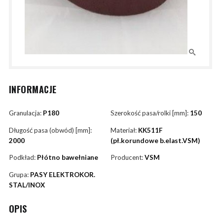
INFORMACJE
Granulacja:
P180
Szerokość pasa/rolki [mm]:
150
Długość pasa (obwód) [mm]:
Materiał:
KK511F
2000
(pł.korundowe b.elast.VSM)
Podkład:
Płótno bawełniane
Producent:
VSM
Grupa:
PASY ELEKTROKOR.
STAL/INOX
OPIS