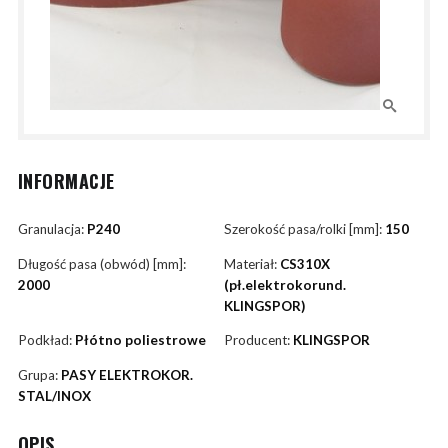
INFORMACJE
Granulacja:
P240
Szerokość pasa/rolki [mm]:
150
Długość pasa (obwód) [mm]:
Materiał:
CS310X
2000
(pł.elektrokorund.
KLINGSPOR)
Podkład:
Płótno poliestrowe
Producent:
KLINGSPOR
Grupa:
PASY ELEKTROKOR.
STAL/INOX
OPIS