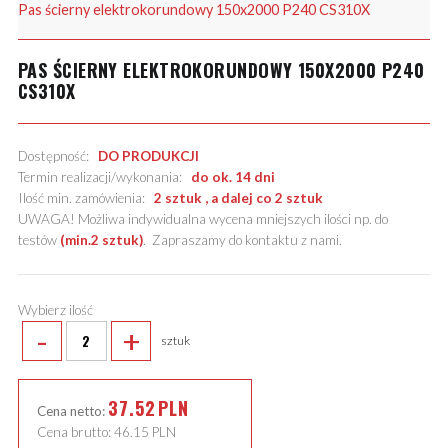
Pas ścierny elektrokorundowy 150x2000 P240 CS310X
PAS ŚCIERNY ELEKTROKORUNDOWY 150X2000 P240
CS310X
Dostępność:
DO PRODUKCJI
Termin realizacji/wykonania:
do ok. 14 dni
Ilość min. zamówienia:
2 sztuk , a dalej co 2 sztuk
UWAGA! Możliwa indywidualna wycena mniejszych ilości np. do
testów
(min.2 sztuk)
.
Zapraszamy do kontaktu z nami
.
Wybierz ilość
-
+
sztuk
37.52
PLN
Cena netto:
Cena brutto:
46.15
PLN