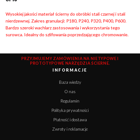
Wysokiej jakości materiał ścierny do obróbki stali czarnej i stali
nierdzewnej. Zakres granulacji: P180, P240, P320, P400, P600.
Bardzo szeroki wachlarz zastosowania i wykorzystania tego
surowca. Idealny do szlifowania poprzedzającego chromowanie.
PRZYJMUJEMY ZAMÓWIENIA NA NIETYPOWE I
PROTOTYPOWE NARZĘDZIA ŚCIERNE.
INFORMACJE
Baza wiedzy
O nas
Regulamin
Polityka prywatności
Płatność i dostawa
Zwroty i reklamacje