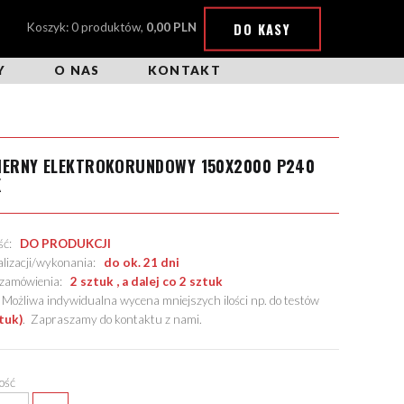
DO KASY
Koszyk: 0 produktów,
0,00 PLN
Y
O NAS
KONTAKT
CIERNY ELEKTROKORUNDOWY 150X2000 P240
X
ość:
DO PRODUKCJI
alizacji/wykonania:
do ok. 21 dni
. zamówienia:
2 sztuk , a dalej co 2 sztuk
żliwa indywidualna wycena mniejszych ilości np. do testów
tuk)
.
Zapraszamy do kontaktu z nami
.
lość