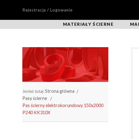
Rejestracja / Logowanie
MATERIAŁY ŚCIERNE
MA
Strona główna
Jesteś tutaj:
Pasy ścierne
Pas ścierny elektrokorundowy 150x2000
P240 KK310X