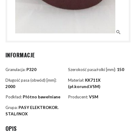
INFORMACJE
Granulacja:
P320
Szerokość pasa/rolki [mm]:
150
Długość pasa (obwód) [mm]:
Materiał:
KK711X
2000
(pł.korund.VSM)
Podkład:
Płótno bawełniane
Producent:
VSM
Grupa:
PASY ELEKTROKOR.
STAL/INOX
OPIS