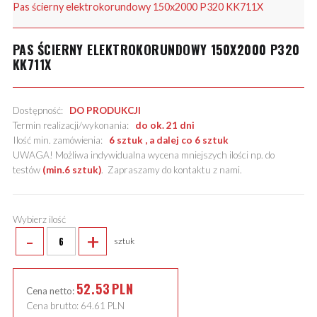
Pas ścierny elektrokorundowy 150x2000 P320 KK711X
PAS ŚCIERNY ELEKTROKORUNDOWY 150X2000 P320
KK711X
Dostępność:
DO PRODUKCJI
Termin realizacji/wykonania:
do ok. 21 dni
Ilość min. zamówienia:
6 sztuk , a dalej co 6 sztuk
UWAGA! Możliwa indywidualna wycena mniejszych ilości np. do
testów
(min.6 sztuk)
.
Zapraszamy do kontaktu z nami
.
Wybierz ilość
-
+
sztuk
52.53
PLN
Cena netto:
Cena brutto:
64.61
PLN