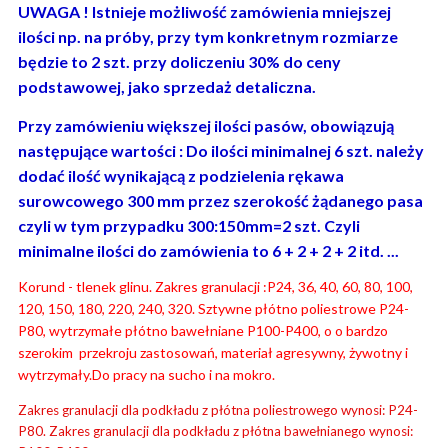
UWAGA ! Istnieje możliwość zamówienia mniejszej
ilości np. na próby, przy tym konkretnym rozmiarze
będzie to 2 szt. przy doliczeniu 30% do ceny
podstawowej, jako sprzedaż detaliczna.
Przy zamówieniu większej ilości pasów, obowiązują
następujące wartości : Do ilości minimalnej 6 szt. należy
dodać ilość wynikającą z podzielenia rękawa
surowcowego 300 mm przez szerokość żądanego pasa
czyli w tym przypadku 300:150mm=2 szt. Czyli
minimalne ilości do zamówienia to 6 + 2 + 2 + 2 itd. ...
Korund - tlenek glinu. Zakres granulacji :P24, 36, 40, 60, 80, 100,
120, 150, 180, 220, 240, 320. Sztywne płótno poliestrowe P24-
P80, wytrzymałe płótno bawełniane P100-P400, o o bardzo
szerokim przekroju zastosowań, materiał agresywny, żywotny i
wytrzymały.Do pracy na sucho i na mokro.
Zakres granulacji dla podkładu z płótna poliestrowego wynosi: P24-
P80. Zakres granulacji dla podkładu z płótna bawełnianego wynosi: