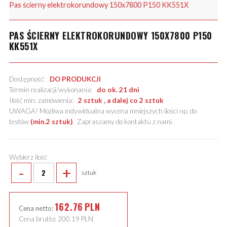
Pas ścierny elektrokorundowy 150x7800 P150 KK551X
PAS ŚCIERNY ELEKTROKORUNDOWY 150X7800 P150
KK551X
Dostępność:
DO PRODUKCJI
Termin realizacji/wykonania:
do ok. 21 dni
Ilość min. zamówienia:
2 sztuk , a dalej co 2 sztuk
UWAGA! Możliwa indywidualna wycena mniejszych ilości np. do
testów
(min.2 sztuk)
.
Zapraszamy do kontaktu z nami
.
Wybierz ilość
-
+
sztuk
162.76
PLN
Cena netto:
Cena brutto:
200.19
PLN