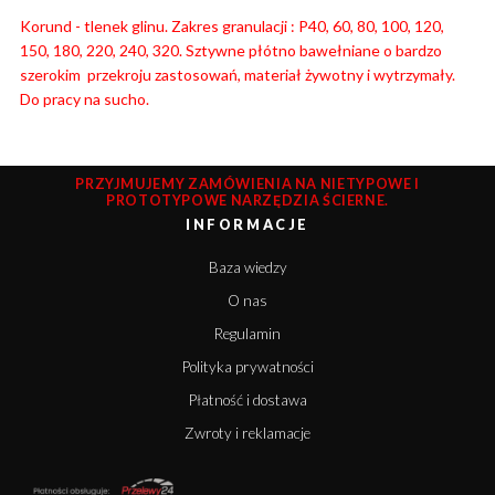
Korund - tlenek glinu. Zakres granulacji : P40, 60, 80, 100, 120,
150, 180, 220, 240, 320. Sztywne płótno bawełniane o bardzo
szerokim przekroju zastosowań, materiał żywotny i wytrzymały.
Do pracy na sucho.
PRZYJMUJEMY ZAMÓWIENIA NA NIETYPOWE I
PROTOTYPOWE NARZĘDZIA ŚCIERNE.
INFORMACJE
Baza wiedzy
O nas
Regulamin
Polityka prywatności
Płatność i dostawa
Zwroty i reklamacje