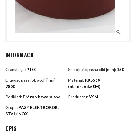
INFORMACJE
Granulacja:
P150
Szerokość pasa/rolki [mm]:
150
Długość pasa (obwód) [mm]:
Materiał:
KK551X
7800
(pł.korund.VSM)
Podkład:
Płótno bawełniane
Producent:
VSM
Grupa:
PASY ELEKTROKOR.
STAL/INOX
OPIS