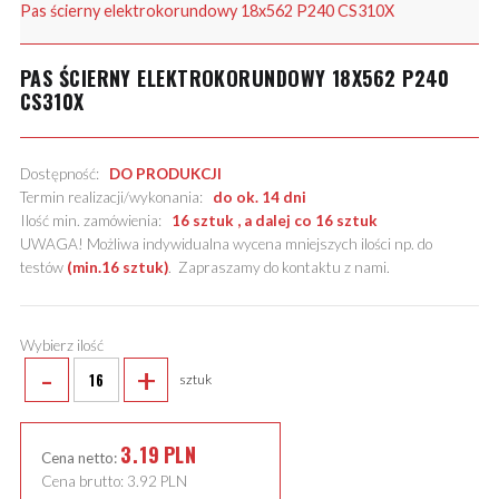
Pas ścierny elektrokorundowy 18x562 P240 CS310X
PAS ŚCIERNY ELEKTROKORUNDOWY 18X562 P240
CS310X
Dostępność:
DO PRODUKCJI
Termin realizacji/wykonania:
do ok. 14 dni
Ilość min. zamówienia:
16 sztuk , a dalej co 16 sztuk
UWAGA! Możliwa indywidualna wycena mniejszych ilości np. do
testów
(min.16 sztuk)
.
Zapraszamy do kontaktu z nami
.
Wybierz ilość
-
+
sztuk
3.19
PLN
Cena netto:
Cena brutto:
3.92
PLN