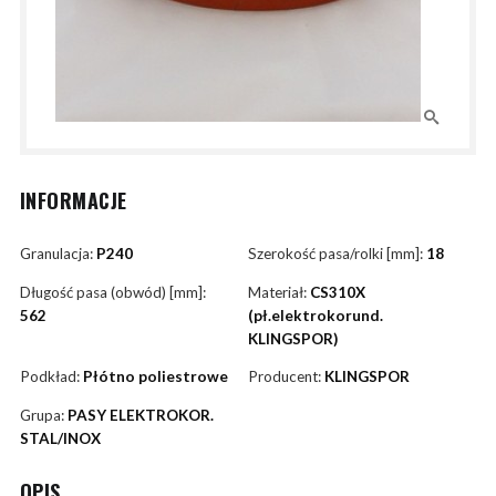
INFORMACJE
Granulacja:
P240
Szerokość pasa/rolki [mm]:
18
Długość pasa (obwód) [mm]:
Materiał:
CS310X
562
(pł.elektrokorund.
KLINGSPOR)
Podkład:
Płótno poliestrowe
Producent:
KLINGSPOR
Grupa:
PASY ELEKTROKOR.
STAL/INOX
OPIS