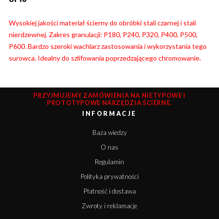
Wysokiej jakości materiał ścierny do obróbki stali czarnej i stali
nierdzewnej. Zakres granulacji: P180, P240, P320, P400, P500,
P600. Bardzo szeroki wachlarz zastosowania i wykorzystania tego
surowca. Idealny do szlifowania poprzedzającego chromowanie.
PRZYJMUJEMY ZAMÓWIENIA NA NIETYPOWE I
PROTOTYPOWE NARZĘDZIA ŚCIERNE.
INFORMACJE
Baza wiedzy
O nas
Regulamin
Polityka prywatności
Płatność i dostawa
Zwroty i reklamacje