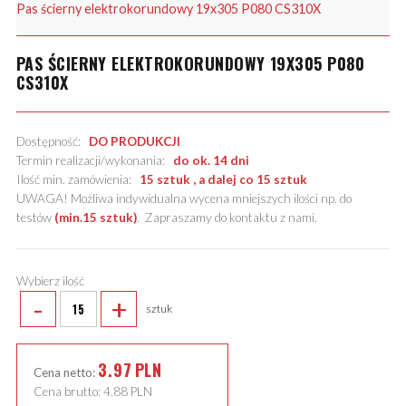
Pas ścierny elektrokorundowy 19x305 P080 CS310X
PAS ŚCIERNY ELEKTROKORUNDOWY 19X305 P080
CS310X
Dostępność:
DO PRODUKCJI
Termin realizacji/wykonania:
do ok. 14 dni
Ilość min. zamówienia:
15 sztuk , a dalej co 15 sztuk
UWAGA! Możliwa indywidualna wycena mniejszych ilości np. do
testów
(min.15 sztuk)
.
Zapraszamy do kontaktu z nami
.
Wybierz ilość
-
+
sztuk
3.97
PLN
Cena netto:
Cena brutto:
4.88
PLN