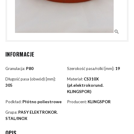
INFORMACJE
Granulacja:
P80
Szerokość pasa/rolki [mm]:
19
Długość pasa (obwód) [mm]:
Materiał:
CS310X
305
(pł.elektrokorund.
KLINGSPOR)
Podkład:
Płótno poliestrowe
Producent:
KLINGSPOR
Grupa:
PASY ELEKTROKOR.
STAL/INOX
OPIS