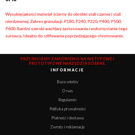
Wysokiej jakości materiał ścierny do obróbki stali czarnej i stali
nierdzewnej. Zakres granulacji: P180, P240, P320, P400, P500,
P600. Bardzo szeroki wachlarz zastosowania i wykorzystania tego
surowca. Idealny do szlifowania poprzedzającego chromowanie.
PRZYJMUJEMY ZAMÓWIENIA NA NIETYPOWE I
PROTOTYPOWE NARZĘDZIA ŚCIERNE.
INFORMACJE
Baza wiedzy
O nas
Regulamin
Polityka prywatności
Płatność i dostawa
Zwroty i reklamacje