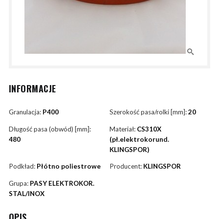
INFORMACJE
Granulacja:
P400
Szerokość pasa/rolki [mm]:
20
Długość pasa (obwód) [mm]:
Materiał:
CS310X
480
(pł.elektrokorund.
KLINGSPOR)
Podkład:
Płótno poliestrowe
Producent:
KLINGSPOR
Grupa:
PASY ELEKTROKOR.
STAL/INOX
OPIS