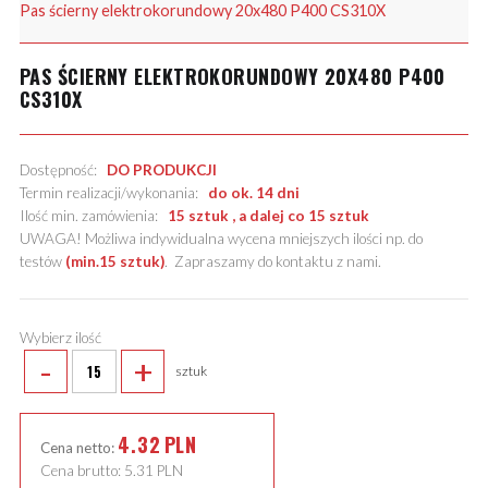
Pas ścierny elektrokorundowy 20x480 P400 CS310X
PAS ŚCIERNY ELEKTROKORUNDOWY 20X480 P400
CS310X
Dostępność:
DO PRODUKCJI
Termin realizacji/wykonania:
do ok. 14 dni
Ilość min. zamówienia:
15 sztuk , a dalej co 15 sztuk
UWAGA! Możliwa indywidualna wycena mniejszych ilości np. do
testów
(min.15 sztuk)
.
Zapraszamy do kontaktu z nami
.
Wybierz ilość
-
+
sztuk
4.32
PLN
Cena netto:
Cena brutto:
5.31
PLN