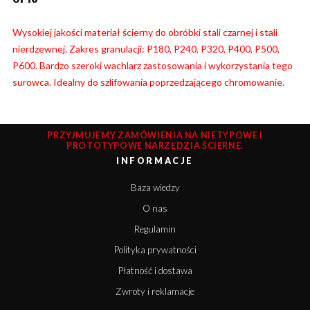
Wysokiej jakości materiał ścierny do obróbki stali czarnej i stali
nierdzewnej. Zakres granulacji: P180, P240, P320, P400, P500,
P600. Bardzo szeroki wachlarz zastosowania i wykorzystania tego
surowca. Idealny do szlifowania poprzedzającego chromowanie.
PRZYJMUJEMY ZAMÓWIENIA NA NIETYPOWE I
PROTOTYPOWE NARZĘDZIA ŚCIERNE.
INFORMACJE
Baza wiedzy
O nas
Regulamin
Polityka prywatności
Płatność i dostawa
Zwroty i reklamacje