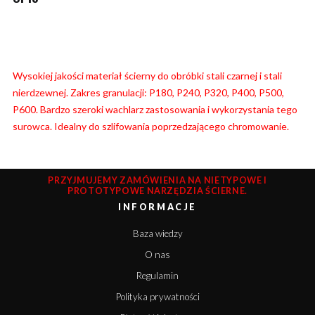
Wysokiej jakości materiał ścierny do obróbki stali czarnej i stali
nierdzewnej. Zakres granulacji: P180, P240, P320, P400, P500,
P600. Bardzo szeroki wachlarz zastosowania i wykorzystania tego
surowca. Idealny do szlifowania poprzedzającego chromowanie.
PRZYJMUJEMY ZAMÓWIENIA NA NIETYPOWE I
PROTOTYPOWE NARZĘDZIA ŚCIERNE.
INFORMACJE
Baza wiedzy
O nas
Regulamin
Polityka prywatności