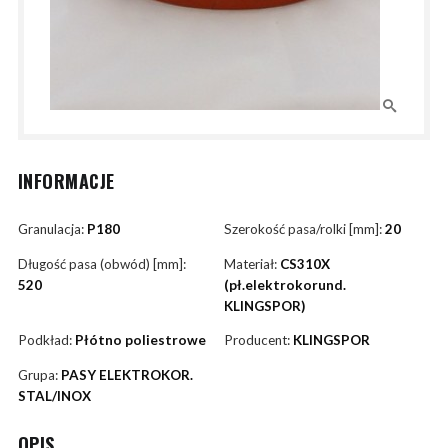
INFORMACJE
Granulacja:
P180
Szerokość pasa/rolki [mm]:
20
Długość pasa (obwód) [mm]:
Materiał:
CS310X
520
(pł.elektrokorund.
KLINGSPOR)
Podkład:
Płótno poliestrowe
Producent:
KLINGSPOR
Grupa:
PASY ELEKTROKOR.
STAL/INOX
OPIS