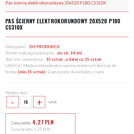
Pas ścierny elektrokorundowy 20x520 P180 CS310X
PAS ŚCIERNY ELEKTROKORUNDOWY 20X520 P180
CS310X
Dostępność:
DO PRODUKCJI
Termin realizacji/wykonania:
do ok. 14 dni
Ilość min. zamówienia:
15 sztuk , a dalej co 15 sztuk
UWAGA! Możliwa indywidualna wycena mniejszych ilości np. do
testów
(min.15 sztuk)
.
Zapraszamy do kontaktu z nami
.
Wybierz ilość
-
+
sztuk
4.27
PLN
Cena netto:
Cena brutto:
5.25
PLN