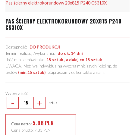
Pas ścierny elektrokorundowy 20x815 P240 CS310X
PAS ŚCIERNY ELEKTROKORUNDOWY 20X815 P240
CS310X
Dostępność:
DO PRODUKCJI
Termin realizacji/wykonania:
do ok. 14 dni
Ilość min. zamówienia:
15 sztuk , a dalej co 15 sztuk
UWAGA! Możliwa indywidualna wycena mniejszych ilości np. do
testów
(min.15 sztuk)
.
Zapraszamy do kontaktu z nami
.
Wybierz ilość
-
+
sztuk
5.96
PLN
Cena netto:
Cena brutto:
7.33
PLN