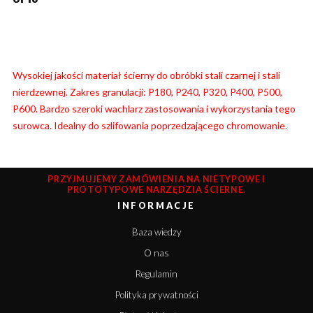
Wysokiej jakości materiał ścierny do obróbki stali czarnej i stali
nierdzewnej. Zakres granulacji: P180, P240, P320, P400, P500,
P600. Bardzo szeroki wachlarz zastosowania i wykorzystania tego
surowca. Idealny do szlifowania poprzedzającego chromowanie.
PRZYJMUJEMY ZAMÓWIENIA NA NIETYPOWE I
PROTOTYPOWE NARZĘDZIA ŚCIERNE.
INFORMACJE
Baza wiedzy
O nas
Regulamin
Polityka prywatności