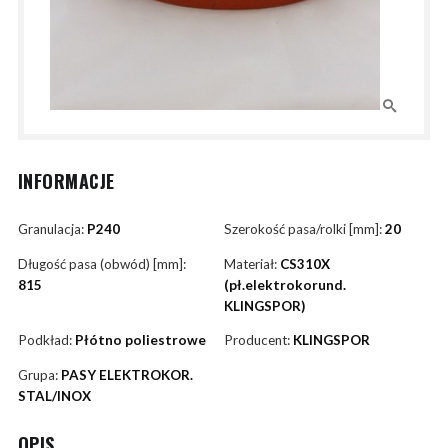
INFORMACJE
Granulacja:
P240
Szerokość pasa/rolki [mm]:
20
Długość pasa (obwód) [mm]:
Materiał:
CS310X
815
(pł.elektrokorund.
KLINGSPOR)
Podkład:
Płótno poliestrowe
Producent:
KLINGSPOR
Grupa:
PASY ELEKTROKOR.
STAL/INOX
OPIS