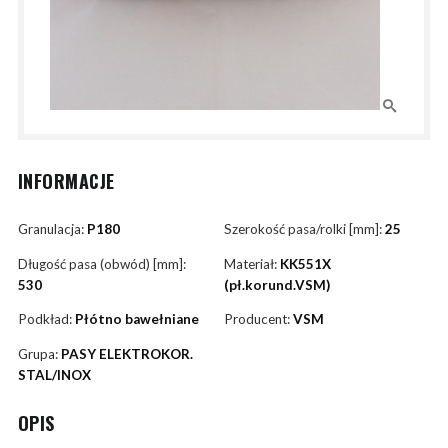
INFORMACJE
Granulacja:
P180
Szerokość pasa/rolki [mm]:
25
Długość pasa (obwód) [mm]:
Materiał:
KK551X
530
(pł.korund.VSM)
Podkład:
Płótno bawełniane
Producent:
VSM
Grupa:
PASY ELEKTROKOR.
STAL/INOX
OPIS