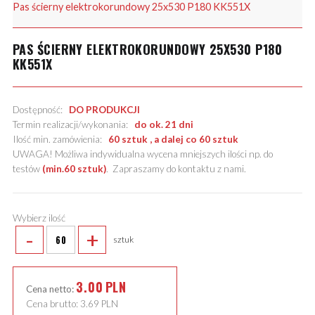
Pas ścierny elektrokorundowy 25x530 P180 KK551X
PAS ŚCIERNY ELEKTROKORUNDOWY 25X530 P180
KK551X
Dostępność:
DO PRODUKCJI
Termin realizacji/wykonania:
do ok. 21 dni
Ilość min. zamówienia:
60 sztuk , a dalej co 60 sztuk
UWAGA! Możliwa indywidualna wycena mniejszych ilości np. do
testów
(min.60 sztuk)
.
Zapraszamy do kontaktu z nami
.
Wybierz ilość
-
+
sztuk
3.00
PLN
Cena netto:
Cena brutto:
3.69
PLN