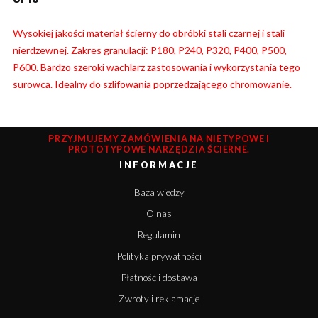
Wysokiej jakości materiał ścierny do obróbki stali czarnej i stali
nierdzewnej. Zakres granulacji: P180, P240, P320, P400, P500,
P600. Bardzo szeroki wachlarz zastosowania i wykorzystania tego
surowca. Idealny do szlifowania poprzedzającego chromowanie.
PRZYJMUJEMY ZAMÓWIENIA NA NIETYPOWE I
PROTOTYPOWE NARZĘDZIA ŚCIERNE.
INFORMACJE
Baza wiedzy
O nas
Regulamin
Polityka prywatności
Płatność i dostawa
Zwroty i reklamacje