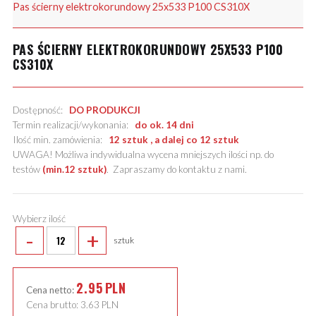
Pas ścierny elektrokorundowy 25x533 P100 CS310X
PAS ŚCIERNY ELEKTROKORUNDOWY 25X533 P100
CS310X
Dostępność:
DO PRODUKCJI
Termin realizacji/wykonania:
do ok. 14 dni
Ilość min. zamówienia:
12 sztuk , a dalej co 12 sztuk
UWAGA! Możliwa indywidualna wycena mniejszych ilości np. do
testów
(min.12 sztuk)
.
Zapraszamy do kontaktu z nami
.
Wybierz ilość
-
+
sztuk
2.95
PLN
Cena netto:
Cena brutto:
3.63
PLN