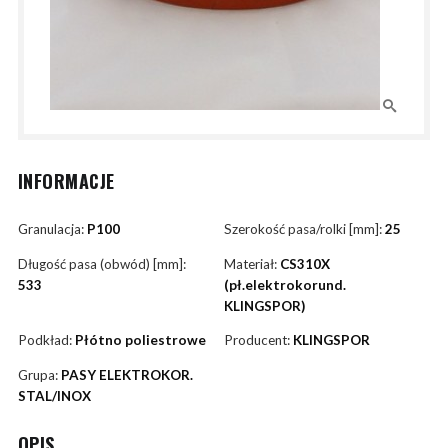
INFORMACJE
Granulacja:
P100
Szerokość pasa/rolki [mm]:
25
Długość pasa (obwód) [mm]:
Materiał:
CS310X
533
(pł.elektrokorund.
KLINGSPOR)
Podkład:
Płótno poliestrowe
Producent:
KLINGSPOR
Grupa:
PASY ELEKTROKOR.
STAL/INOX
OPIS