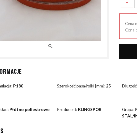
-
Cena 
Cena b
FORMACJE
ulacja:
P180
Szerokość pasa/rolki [mm]:
25
Długość
kład:
Płótno poliestrowe
Producent:
KLINGSPOR
Grupa:
STAL/I
IS