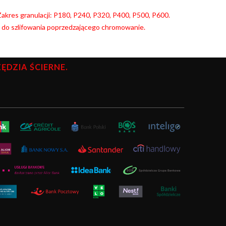
. Zakres granulacji: P180, P240, P320, P400, P500, P600.
y do szlifowania poprzedzającego chromowanie.
DZIA ŚCIERNE.