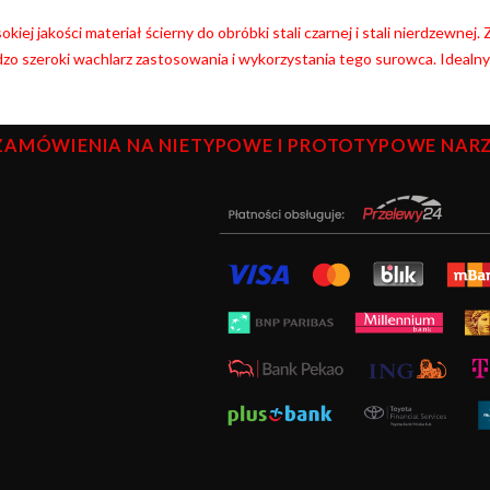
kiej jakości materiał ścierny do obróbki stali czarnej i stali nierdzewnej
zo szeroki wachlarz zastosowania i wykorzystania tego surowca. Idealn
ZAMÓWIENIA NA NIETYPOWE I PROTOTYPOWE NARZĘ