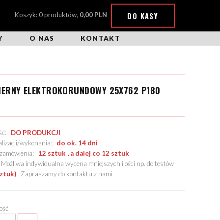
DO KASY
Koszyk: 0 produktów,
0,00 PLN
Y
O NAS
KONTAKT
CIERNY ELEKTROKORUNDOWY 25X762 P180
X
ość:
DO PRODUKCJI
alizacji/wykonania:
do ok. 14 dni
. zamówienia:
12 sztuk , a dalej co 12 sztuk
żliwa indywidualna wycena mniejszych ilości np. do testów
sztuk)
.
Zapraszamy do kontaktu z nami
.
lość