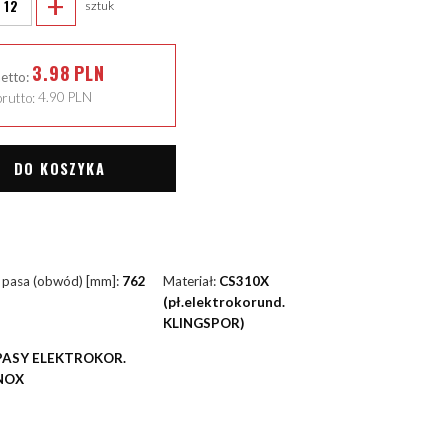
+
sztuk
3.98
PLN
netto:
rutto:
4.90
PLN
DO KOSZYKA
 pasa (obwód) [mm]:
762
Materiał:
CS310X
(pł.elektrokorund.
KLINGSPOR)
PASY ELEKTROKOR.
NOX