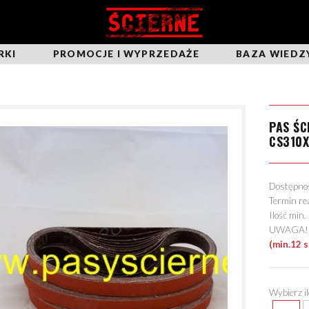
RKI
PROMOCJE I WYPRZEDAŻE
BAZA WIEDZ
PAS Ś
CS310
Dostępn
Termin re
Ilość min
UWAGA! Mo
(min.12 
Wybierz i