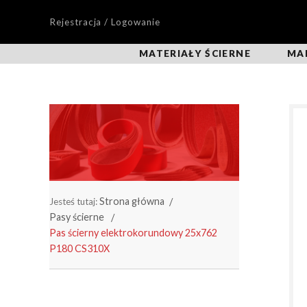
Rejestracja / Logowanie
MATERIAŁY ŚCIERNE
MA
Strona główna
Jesteś tutaj:
Pasy ścierne
Pas ścierny elektrokorundowy 25x762
P180 CS310X